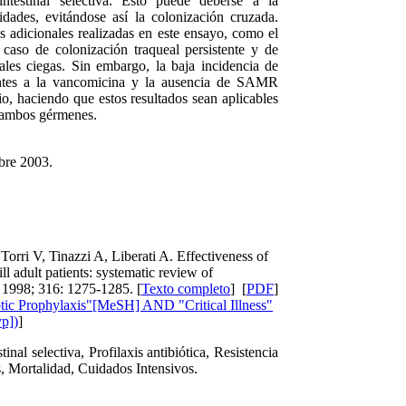
intestinal selectiva. Esto puede deberse a la
dades, evitándose así la colonización cruzada.
 adicionales realizadas en este ensayo, como el
 caso de colonización traqueal persistente y de
nales ciegas. Sin embargo, la baja incidencia de
tentes a la vancomicina y la ausencia de SAMR
io, haciendo que estos resultados sean aplicables
e ambos gérmenes.
bre 2003.
Torri V, Tinazzi A, Liberati A. Effectiveness of
 ill adult patients: systematic review of
 1998; 316: 1275-1285. [
Texto completo
] [
PDF
]
otic Prophylaxis"[MeSH] AND "Critical Illness"
p])
]
inal selectiva, Profilaxis antibiótica, Resistencia
s, Mortalidad, Cuidados Intensivos.