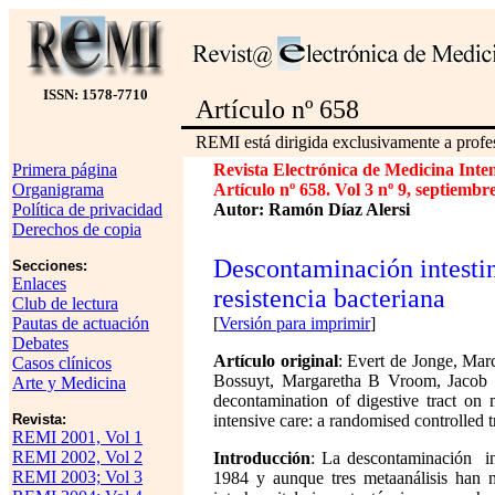
ISSN: 1578-7710
Artículo nº 658
REMI está dirigida exclusivamente a profes
Primera página
Revista Electrónica de Medicina Inte
Organigrama
Artículo nº 658. Vol 3 nº 9, septiembr
Política de privacidad
Autor: Ramón Díaz Alersi
Derechos de copia
Descontaminación intestin
Secciones:
Enlaces
resistencia bacteriana
Club de lectura
Pautas de actuación
[
Versión para imprimir
]
Debates
Artículo original
: Evert de Jonge, Mar
Casos clínicos
Bossuyt, Margaretha B Vroom, Jacob Da
Arte y Medicina
decontamination of digestive tract on m
Revista:
intensive care: a randomised controlled 
REMI 2001, Vol 1
REMI 2002, Vol 2
Introducción
: La descontaminación int
REMI 2003; Vol 3
1984 y aunque tres metaanálisis han 