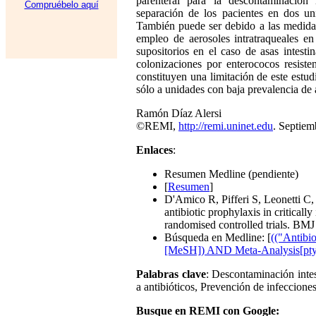
parenteral para la descontaminación 
Compruébelo aquí
separación de los pacientes en dos uni
También puede ser debido a las medidas
empleo de aerosoles intratraqueales en
supositorios en el caso de asas intesti
colonizaciones por enterococos resis
constituyen una limitación de este estud
sólo a unidades con baja prevalencia d
Ramón Díaz Alersi
©REMI,
http://remi.uninet.edu
. Septiem
Enlaces
:
Resumen Medline (pendiente)
[
Resumen
]
D'Amico R, Pifferi S, Leonetti C, 
antibiotic prophylaxis in critically
randomised controlled trials. BMJ
Búsqueda en Medline: [
(("Antibi
[MeSH]) AND Meta-Analysis[pty
Palabras clave
: Descontaminación intest
a antibióticos, Prevención de infeccione
Busque en REMI con Google: