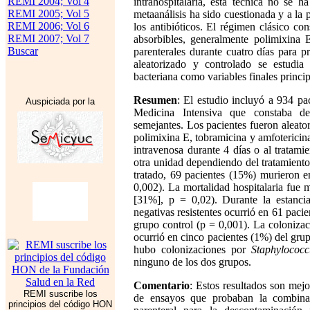
REMI 2004; Vol 4
intrahospitalaria, esta técnica no se 
REMI 2005; Vol 5
metaanálisis ha sido cuestionada y a la 
REMI 2006; Vol 6
los antibióticos. El régimen clásico co
REMI 2007; Vol 7
absorbibles, generalmente polimixina E
Buscar
parenterales durante cuatro días para p
aleatorizado y controlado se estudia 
bacteriana como variables finales princip
Resumen
: El estudio incluyó a 934 pa
Auspiciada por la
Medicina Intensiva que constaba de
semejantes. Los pacientes fueron aleat
polimixina E, tobramicina y amfotericin
intravenosa durante 4 días o al tratami
otra unidad dependiendo del tratamiento
tratado, 69 pacientes (15%) murieron 
0,002). La mortalidad hospitalaria fue 
[31%], p = 0,02). Durante la estanci
negativas resistentes ocurrió en 61 pac
grupo control (p = 0,001). La colonizac
ocurrió en cinco pacientes (1%) del gru
hubo colonizaciones por
Staphylococc
ninguno de los dos grupos.
Comentario
: Estos resultados son mej
REMI suscribe los
de ensayos que probaban la combinaci
principios del código HON