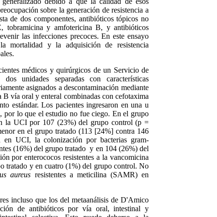
ha generalizado debido a que la calidad de esos
preocupación sobre la generación de resistencia a
nsta de dos componentes, antibióticos tópicos no
, tobramicina y amfotericina B, y antibióticos
revenir las infecciones precoces. En este ensayo
la mortalidad y la adquisición de resistencia
ales.
cientes médicos y quirúrgicos de un Servicio de
 dos unidades separadas con características
oriamente asignados a descontaminación mediante
a B vía oral y enteral combinadas con cefotaxima
ento estándar. Los pacientes ingresaron en una u
, por lo que el estudio no fue ciego. En el grupo
en la UCI por 107 (23%) del grupo control (p =
menor en el grupo tratado (113 [24%] contra 146
a en UCI, la colonización por bacterias gram-
ientes (16%) del grupo tratado y en 104 (26%) del
ión por enterococos resistentes a la vancomicina
po tratado y en cuatro (1%) del grupo control. No
us aureus
resistentes a meticilina (SAMR) en
ores incluso que los del metaanálisis de D'Amico
ón de antibióticos por vía oral, intestinal y