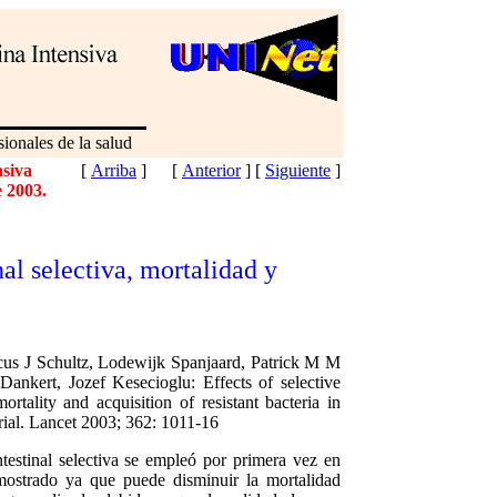
ionales de la salud
nsiva
[
Arriba
]
[
Anterior
]
[
Siguiente
]
e 2003.
al selectiva, mortalidad y
cus J Schultz, Lodewijk Spanjaard, Patrick M M
nkert, Jozef Kesecioglu: Effects of selective
ortality and acquisition of resistant bacteria in
trial. Lancet 2003; 362: 1011-16
estinal selectiva se empleó por primera vez en
mostrado ya que puede disminuir la mortalidad