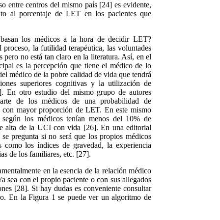
uso entre centros del mismo país [24] es evidente,
nto al porcentaje de LET en los pacientes que
 basan los médicos a la hora de decidir LET?
proceso, la futilidad terapéutica, las voluntades
 pero no está tan claro en la literatura. Así
,
en el
ipal es la percepción que tiene el médico de lo
 del médico de la pobre calidad de vida que tendrá
iones superiores cognitivas y la utilización de
]. En otro estudio del mismo grupo de autores
arte de los médicos de una probabilidad de
a con mayor proporción de LET. En este mismo
e según los médicos tenían
menos del
10% de
de alta de la UCI con vid
a
[26]. En una editorial
se pregunta si no será que los propios médicos
 como los índices de gravedad, la experiencia
as de los familiares, etc. [27].
amentalmente en la esencia de la relación médico
Ya sea con el propio paciente o con sus al
l
egados
one
s
[28]. Si hay dudas es conveniente consultar
tro. En la Figura 1 se puede ver un algoritmo de