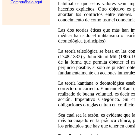
Compruébelo aquí
habitual es que estos valores sean imp
hacerlos explícitos. Otro objetivo es
abordar los conflictos entre valores
conocimiento de cómo usar el conocimie
Las dos teorías éticas que más han im
médica han sido el
u
tilitarismo o teor
d
eontológic
a
(
p
rincipios).
La teoría teleológica se basa en las co
(1748-1832) y John Stuar
t
Mill (1806-18
de la forma que permita obtener el m
perjuicio posible, si solo se pueden obt
fundamentalmente en acciones inmorales
La teoría
k
antiana o deontológica estab
correcto o incorrecto. Emmanuel Kant (
realizado de buena voluntad, es decir ex
acción. Imperativo Categórico. Su c
obligaciones o reglas entran en conflicto 
Sea cual sea la razón, es evidente que la
m
á
s ha cuajado en la práctica clínica,
los principios que hay que tener en cons