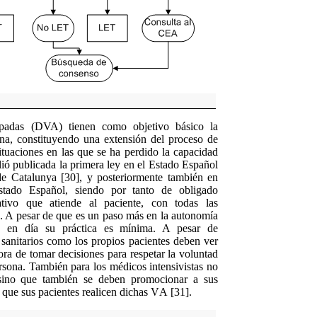
ipadas (DVA) tienen como objetivo básico la
ona, constituyendo una extensión del proceso de
ituaciones en las que se ha perdido la capacidad
ió publicada la primera ley en el Estado Español
 de Cataluny
a
[30]
,
y posteriormente también en
stado Español, siendo por tanto de obligado
ativo que atiende al paciente, con todas las
a. A pesar
de
que es un paso m
á
s en la
a
utonomía
 en día su práctica es mínima. A pesar de
 sanitarios como los propios pacientes deben ver
hora de tomar decisiones para respetar la
voluntad
rsona. También para los médicos intensivistas no
ino
que
también
se deben
promocionar a sus
 que sus pacientes realicen dichas V
A
[31].