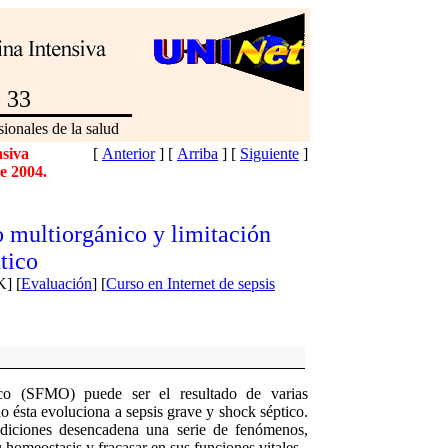
o 33
ionales de la salud
nsiva
[
Anterior
]
[
Arriba
]
[
Siguiente
]
re 2004.
 multiorgánico y limitación
tico
] [
Evaluación
] [
Curso en Internet de sepsis
co (SFMO) puede ser el resultado de varias
do ésta evoluciona a sepsis grave y shock séptico.
ndiciones desencadena una serie de fenómenos,
 homeostasis y fracasar en sus funciones vitales.