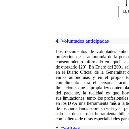
4. Voluntades anticipadas
Los documentos de voluntades antic
protección de la auto
nom
ía de la pers
consentimiento informado en aquellas s
de otorgarl
o
[29]. En Enero del 2001 sal
en el Diario Oficial de la Generalitat
varias autonomías y en el propio E
cumplimento p
ara
el personal facult
limitaciones que la propia ley contempl
del paciente, la realidad
es
que hoy
sus
limitaciones
,
tanto los profesionales
en
los DVA
un
a
herramienta m
á
s a la 
de los ciudadanos sobre su vida y su pe
solo ha de ser una herramienta útil
,
s
compañeros de otras especialidades para