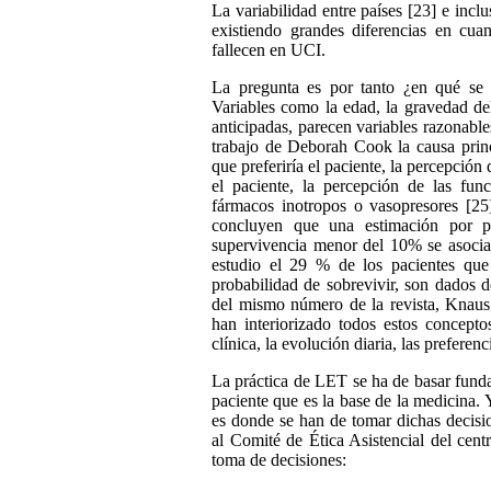
La variabilidad entre países [23] e incl
existiendo grandes diferencias en cua
fallecen en UCI.
La pregunta es por tanto ¿en qué se
Variables como la edad, la gravedad del 
anticipadas, parecen variables razonables
trabajo de Deborah Cook la causa princ
que preferiría el paciente, la percepción
el paciente, la percepción de las func
fármacos inotropos o vasopresores [25
concluyen que una estimación por p
supervivencia
menor del
10% se asoci
estudio el 29 % de los pacientes qu
probabilidad de sobrevivir, son dados 
del mismo número de la revista, Knaus 
han interiorizado
todos
estos conceptos
clínica, la evolución diaria, las preferenci
La práctica de LET se ha de basar fund
paciente que es la base de la medicina. 
es donde se han de tomar dichas decisi
al Comité de Ética Asistencial del cen
toma de decisiones: