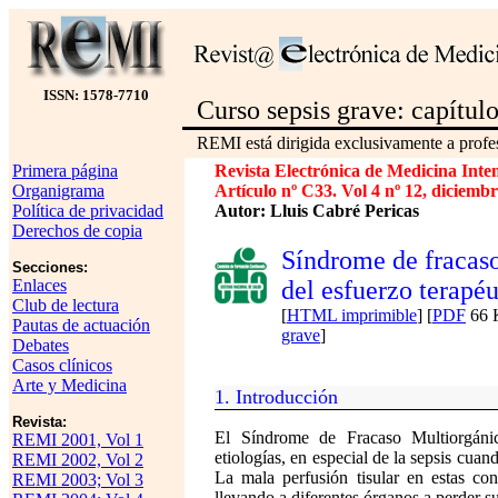
ISSN: 1578-7710
Curso sepsis grave: capítul
REMI está dirigida exclusivamente a profes
Primera página
Revista Electrónica de Medicina Inte
Organigrama
Artículo nº C33. Vol 4 nº 12, diciemb
Política de privacidad
Autor: Lluis Cabré Pericas
Derechos de copia
Síndrome de fracaso
Secciones:
Enlaces
del esfuerzo terapéu
Club de lectura
[
HTML imprimible
] [
PDF
66 K
Pautas de actuación
grave
]
Debates
Casos clínicos
Arte y Medicina
1. Introducción
Revista:
El Síndrome de Fracaso Multiorgáni
REMI 2001, Vol 1
etiologías, en especial de la sepsis cuan
REMI 2002, Vol 2
La mala perfusión tisular en estas co
REMI 2003; Vol 3
llevando a diferentes órganos a perder su