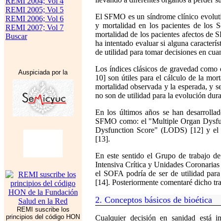
REMI 2004; Vol 4
REMI 2005; Vol 5
El SFMO es un síndrome clínico evoluti
REMI 2006; Vol 6
y mortalidad en los pacientes de los S
REMI 2007; Vol 7
mortalidad de los pacientes afectos de 
Buscar
ha intentado evaluar si alguna caracterís
de utilidad para tomar decisiones en cuant
Los índices clásicos de gravedad como
Auspiciada por la
10] son útiles para el cálculo de la mort
mortalidad observada y la esperada, y se
no son de utilidad para la evolución dur
En los últimos años se han desarrollad
SFMO como: el "Multiple Organ Dysfu
Dysfunction Score"
(LODS)
[12] y e
[13].
En este sentido el Grupo de trabajo d
Intensiva Crítica y Unidades Coronaria
el SOFA podría de ser de utilidad para
[14]. Posteriormente comentaré dicho trab
2. Conceptos básicos de bioética
REMI suscribe los
principios del código HON
Cualquier decisión en sanidad está 