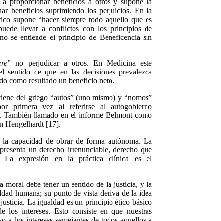
 a proporcionar beneficios a otros y supone la
nar beneficios suprimiendo los perjuicios. En la
tico supone “hacer siempre todo aquello que es
uede llevar a conflictos con los principios de
o se entiende el principio de Beneficencia sin
re
” no perjudicar a otros. En Medicina este
 el sentido de que
en l
as decisiones prevalezca
ando como resultado un beneficio neto.
viene del griego “autos” (uno mismo) y “nomos”
por primera vez al referirse al autogobierno
as. También llamado en el informe Belmont como
ún Hengelhar
dt [17]
.
s la capacidad de obrar de forma autónoma. La
presenta un derecho irrenunciable, derecho que
. La expresión en la práctica clínica es el
 moral debe tener un sentido de la justicia
,
y la
aldad humana; su punto de vista deriva de la idea
justicia. La igualdad es un principio ético básico
e los intereses. Esto consiste en que nuestras
so a los intereses semejantes de todos aquellos a