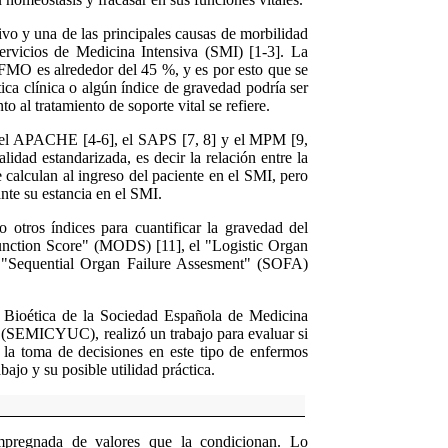
vo y una de las principales causas de morbilidad
ervicios de Medicina Intensiva (SMI) [1-3]. La
SFMO es alrededor del 45 %, y es por esto que se
tica clínica o algún índice de gravedad podría ser
o al tratamiento de soporte vital se refiere.
 el APACHE [4-6], el SAPS [7, 8] y el MPM [9,
alidad estandarizada, es decir la relación entre la
 calculan al ingreso del paciente en el SMI, pero
ante su estancia en el SMI.
o otros índices para cuantificar la gravedad del
nction Score"
(MODS)
[11], el "Logistic Organ
l "Sequential Organ Failure Assesment" (SOFA)
e Bioética de la Sociedad Española de Medicina
s (SEMICYUC), realizó un trabajo para evaluar si
 la toma de decisiones en este tipo de enfermos
ajo y su posible utilidad práctica.
impregnada de valores que la condicionan. Lo