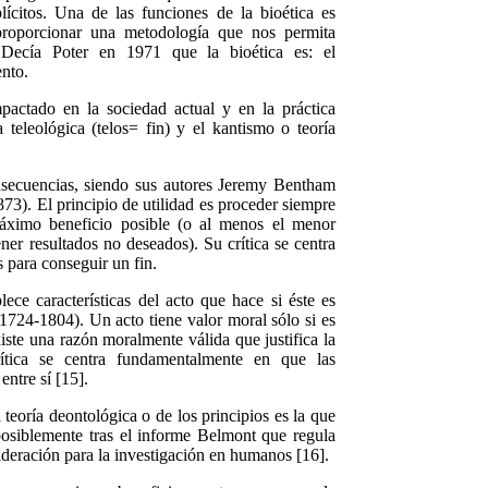
lícitos. Una de las funciones de la bioética es
 proporcionar una metodología que nos permita
. Decía Poter en 1971 que la bioética es: el
nto.
pactado en la sociedad actual y en la práctica
ía
t
eleológica (telos= fin) y el
k
antismo o
teoría
nsecuencias
,
siendo sus autores Jeremy Bentham
73). El principio de utilidad es proceder siempre
áximo beneficio posible (o al menos el menor
ener resultados no deseados). Su crítica se centra
 para conseguir un f
i
n.
lece características del acto que hace si éste es
1724-1804). Un acto tiene valor moral sólo si es
iste una razón moralmente válida que justifica la
rítica se centra fundamentalmente en que las
entre sí [15].
 teoría deontológica o de los principios es la que
 posiblemente tras el informe Belmont que regula
ideración para la investigación en humanos [16].