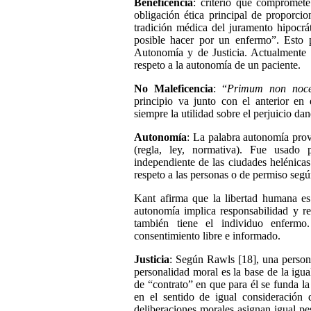
Beneficencia
: criterio que compromete
obligación ética principal de proporcio
tradición médica del juramento
h
ipocrá
posible hacer por un enfermo”. Esto p
Autonomía y de Justicia. Actualmente n
respeto a la autonomía de un paciente.
No Maleficencia
: “
Primum non noce
principio va junto con el anterior en
siempre la utilidad sobre el perjuicio d
Autonomía
: La palabra autonomía pro
(regla, ley, normativa). Fue usado 
independiente de las ciudades helénic
respeto a las personas o de permiso seg
Kant afirma que la libertad humana e
autonomía implica responsabilidad y re
también tiene el individuo enfermo
consentimiento libre e informado.
Justicia
: Según Rawls [18], una persona
personalidad moral es la base de la igu
de “contrato” en que para él se funda la 
en el sentido de igual consideración d
deliberaciones morales asignan igual pe