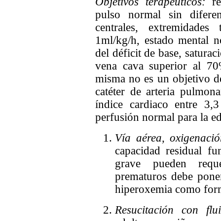
Objetivos terapéuticos:
r
pulso normal sin diferen
centrales, extremidades
1ml/kg/h, estado mental n
del déficit de base, satura
vena cava superior al 70
misma no es un objetivo de
catéter de arteria pulmona
índice cardiaco entre 3
perfusión normal para la e
Vía aérea, oxigenació
capacidad residual fu
grave pueden reque
prematuros debe poners
hiperoxemia como forma
Resucitación con flu