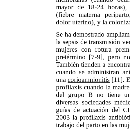
mayor de 18-24 horas), 
(fiebre materna periparto
dolor uterino), y la coloni
Se ha demostrado ampliament
la sepsis de transmisión ve
mujeres con rotura pre
pretérmino
[7-9], pero no 
También tienden a encontra
cuando se administran ant
una
corioamnionitis
[11]. 
profilaxis cuando la madre
del grupo B no tiene una
diversas sociedades médi
guías de actuación del 
2003 la profilaxis antibió
trabajo del parto en las mu