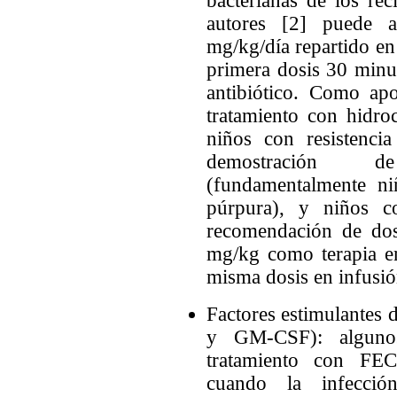
bacterianas de los re
autores [2] puede a
mg/kg/día repartido en 
primera dosis 30 minut
antibiótico. Como apo
tratamiento con hidroc
niños con resistenci
demostración de
(fundamentalmente ni
púrpura), y niños co
recomendación de dos
mg/kg como terapia em
misma dosis en infusió
Factores estimulantes 
y GM-CSF): algunos
tratamiento con FEC
cuando la infecci