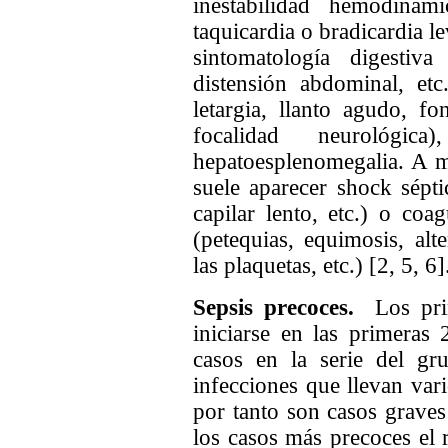
inestabilidad hemodinám
taquicardia o bradicardia l
sintomatología digestiv
distensión abdominal, etc.
letargia, llanto agudo, f
focalidad neurológi
hepatoesplenomegalia. A m
suele aparecer shock séptic
capilar lento, etc.) o coa
(petequias, equimosis, alt
las plaquetas, etc.) [2, 5, 6]
Sepsis precoces.
Los pri
iniciarse en las primeras
casos en la serie del gru
infecciones que llevan vari
por tanto son casos grave
los casos más precoces el 