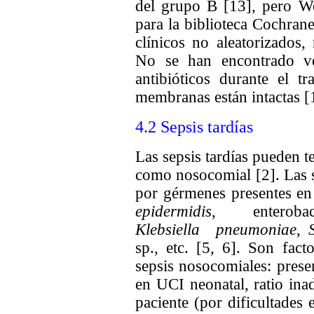
del grupo B [13], pero W
para la biblioteca Cochran
clínicos no aleatorizados,
No se han encontrado ve
antibióticos durante el t
membranas están intactas [
4.2 Sepsis tardías
Las sepsis tardías pueden t
como nosocomial [2]. Las 
por gérmenes presentes en 
epidermidis
, enterobac
Klebsiella pneumoniae
,
sp., etc. [5, 6]. Son fact
sepsis nosocomiales: presen
en UCI neonatal, ratio ina
paciente (por dificultades 