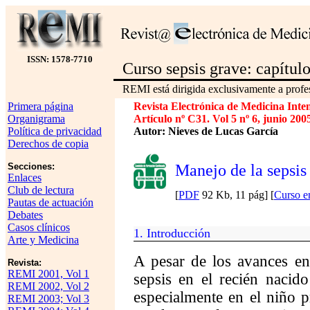
ISSN: 1578-7710
Curso sepsis grave: capítul
REMI está dirigida exclusivamente a profes
Primera página
Revista Electrónica de Medicina Inte
Organigrama
Artículo nº C31. Vol 5 nº 6, junio 200
Política de privacidad
Autor: Nieves de Lucas García
Derechos de copia
Secciones:
Manejo de la sepsis
Enlaces
Club de lectura
[
PDF
92 Kb, 11 pág] [
Curso en
Pautas de actuación
Debates
Casos clínicos
1.
Introducción
Arte y Medicina
A pesar de los avances en 
Revista:
REMI 2001, Vol 1
sepsis en el recién nacido
REMI 2002, Vol 2
especialmente en el niño 
REMI 2003; Vol 3