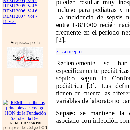
REMI 2004; Vol 4
pueden resultar muy inespe
REMI 2005; Vol 5
incluso para pediatras y 
REMI 2006; Vol 6
REMI 2007; Vol 7
La incidencia de sepsis n
Buscar
entre 1-8/1000 recién nac
frecuente en el periodo ne
[2].
Auspiciada por la
2
.
Concepto
Recientemente se han 
específicamente pediátricas
séptico según la Confe
pediátrica [3]. Las defi
tienen en cuenta las difere
variables de laboratorio pa
Sepsis
: se mantiene la 
asociado con infección co
REMI suscribe los
principios del código HON