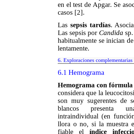
en el test de Apgar. Se aso
casos [2].
Las
sepsis tardías
. Asoci
Las sepsis por
Candida
sp.
habitualmente se inician d
lentamente.
6
.
Exploraciones complementarias
6.1 Hemograma
Hemograma con fórmula m
considera que la leucocitos
son muy sugerentes de se
blancos presenta una
intraindividual (en funció
llora o no, si la muestra 
fiable el
índice infecci