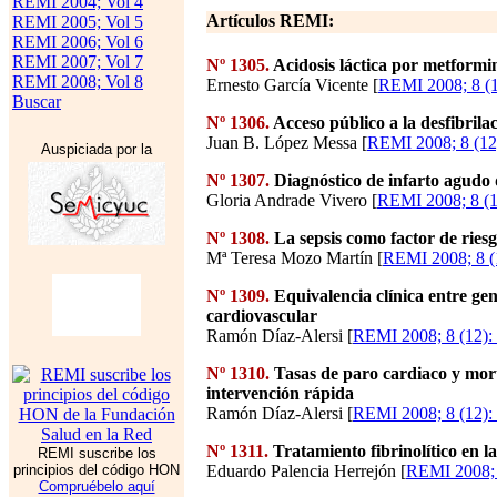
REMI 2004; Vol 4
Artículos REMI:
REMI 2005; Vol 5
REMI 2006; Vol 6
REMI 2007; Vol 7
Nº 1305.
Acidosis láctica por metformi
REMI 2008; Vol 8
Ernesto García Vicente [
REMI 2008; 8 (1
Buscar
Nº 1306.
Acceso público a la desfibrilac
Juan B. López Messa [
REMI 2008; 8 (12
Auspiciada por la
Nº 1307.
Diagnóstico de infarto agudo 
Gloria Andrade Vivero [
REMI 2008; 8 (1
Nº 1308.
La sepsis como factor de riesg
Mª Teresa Mozo Martín [
REMI 2008; 8 (
Nº 1309.
Equivalencia clínica entre ge
cardiovascular
Ramón Díaz-Alersi [
REMI 2008; 8 (12):
Nº 1310.
Tasas de paro cardiaco y mort
intervención rápida
Ramón Díaz-Alersi [
REMI 2008; 8 (12):
Nº 1311.
Tratamiento fibrinolítico en 
REMI suscribe los
principios del código HON
Eduardo Palencia Herrejón [
REMI 2008; 
Compruébelo aquí