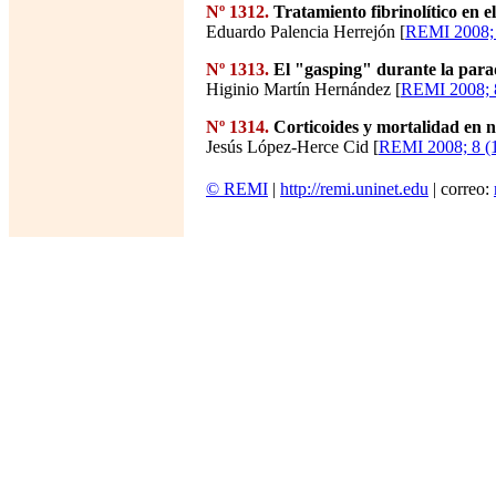
Nº 1312.
Tratamiento fibrinolítico en e
Eduardo Palencia Herrejón [
REMI 2008; 
Nº 1313.
El "gasping" durante la parad
Higinio Martín Hernández [
REMI 2008; 8
Nº 1314.
Corticoides y mortalidad en n
Jesús López-Herce Cid [
REMI 2008; 8 (1
© REMI
|
http://remi.uninet.edu
| correo: