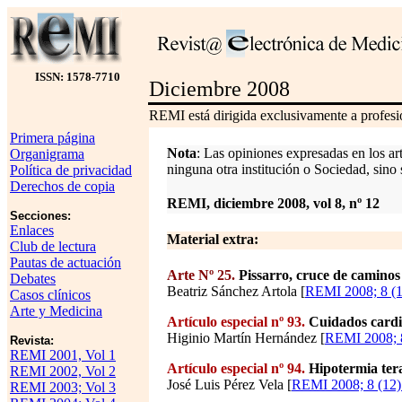
ISSN: 1578-7710
Diciembre 2008
REMI está dirigida exclusivamente a profesio
Primera página
Nota
: Las opiniones expresadas en los ar
Organigrama
ninguna otra institución o Sociedad, sino 
Política de privacidad
Derechos de copia
REMI, diciembre 2008, vol 8, nº 12
Secciones:
Enlaces
Material extra:
Club de lectura
Pautas de actuación
Arte Nº 25.
Pissarro, cruce de caminos
Debates
Beatriz Sánchez Artola [
REMI 2008; 8 (1
Casos clínicos
Arte y Medicina
Artículo especial nº 93.
Cuidados cardi
Higinio Martín Hernández [
REMI 2008; 8
Revista:
REMI 2001, Vol 1
Artículo especial nº 94.
Hipotermia tera
REMI 2002, Vol 2
José Luis Pérez Vela [
REMI 2008; 8 (12)
REMI 2003; Vol 3