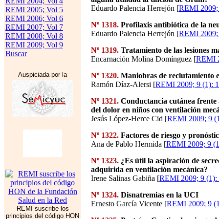
REMI 2004; Vol 4
Eduardo Palencia Herrejón [
REMI 2009; 
REMI 2005; Vol 5
REMI 2006; Vol 6
Nº 1318.
Profilaxis antibiótica de la n
REMI 2007; Vol 7
Eduardo Palencia Herrejón [
REMI 2009; 
REMI 2008; Vol 8
REMI 2009; Vol 9
Nº 1319.
Tratamiento de las lesiones m
Buscar
Encarnación Molina Domínguez [
REMI 2
Auspiciada por la
Nº 1320.
Maniobras de reclutamiento en
Ramón Díaz-Alersi [
REMI 2009; 9 (1): 
Nº 1321.
Conductancia cutánea frent
del dolor en niños con ventilación mec
Jesús López-Herce Cid [
REMI 2009; 9 (1
Nº 1322.
Factores de riesgo y pronóstic
Ana de Pablo Hermida [
REMI 2009; 9 (1
Nº 1323.
¿Es útil la aspiración de secr
adquirida en ventilación mecánica?
Irene Salinas Gabiña [
REMI 2009; 9 (1):
Nº 1324.
Disnatremias en la UCI
Ernesto García Vicente [
REMI 2009; 9 (1
REMI suscribe los
principios del código HON