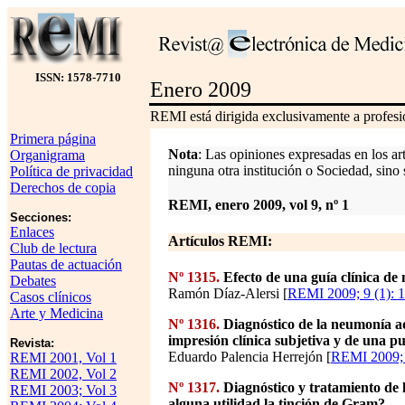
ISSN: 1578-7710
Enero 2009
REMI está dirigida exclusivamente a profesio
Primera página
Nota
: Las opiniones expresadas en los ar
Organigrama
ninguna otra institución o Sociedad, sino 
Política de privacidad
Derechos de copia
REMI, enero 2009, vol 9, nº 1
Secciones:
Enlaces
Artículos REMI:
Club de lectura
Pautas de actuación
Nº 1315.
Efecto de una guía clínica de 
Debates
Ramón Díaz-Alersi [
REMI 2009; 9 (1): 
Casos clínicos
Arte y Medicina
Nº 1316.
Diagnóstico de la neumonía ad
impresión clínica subjetiva y de una 
Revista:
Eduardo Palencia Herrejón [
REMI 2009; 
REMI 2001, Vol 1
REMI 2002, Vol 2
Nº 1317.
Diagnóstico y tratamiento de 
REMI 2003; Vol 3
alguna utilidad la tinción de Gram?