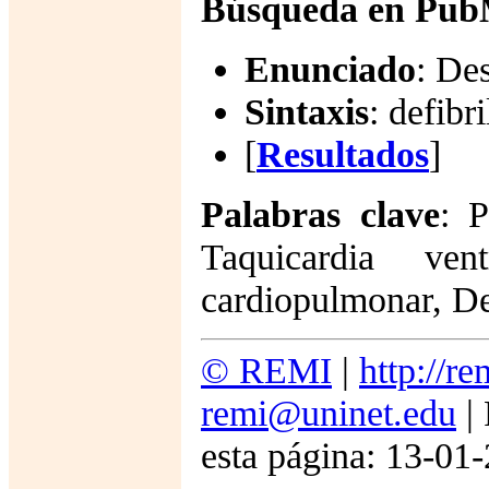
Búsqueda en Pu
Enunciado
: Des
Sintaxis
: defibr
[
Resultados
]
Palabras clave
: P
Taquicardia ven
cardiopulmonar, Des
© REMI
|
http://r
remi@uninet.edu
| 
esta página: 13-01