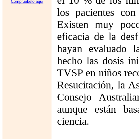
el 10 % de los ni
Compruébelo aquí
los pacientes con
Existen muy poco
eficacia de la des
hayan evaluado la
hecho las dosis in
TVSP en niños rec
Resucitación, la A
Consejo Australia
aunque están ba
ciencia.