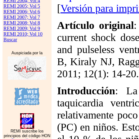
REMI 2004; Vol 4
[
Versión para impr
REMI 2005; Vol 5
REMI 2006; Vol 6
REMI 2007; Vol 7
Artículo original
:
REMI 2008; Vol 8
REMI 2009; Vol 9
REMI 2010; Vol 10
current shock doses
Buscar
and pulseless ventr
Auspiciada por la
B, Kiraly NJ, Ragg
2011; 12(1): 14-20.
Introducción
: La
taquicardia ventr
relativamente poco
(PC) en niños. Est
REMI suscribe los
principios del código HON