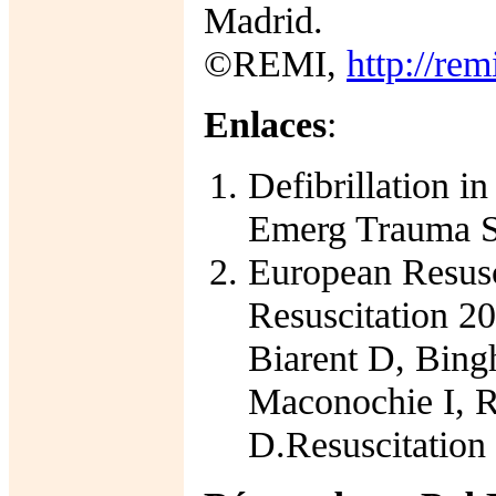
Madrid.
©REMI,
http://rem
Enlaces
:
Defibrillation i
Emerg Trauma Sh
European Resusc
Resuscitation 20
Biarent D, Bing
Maconochie I, 
D.Resuscitation