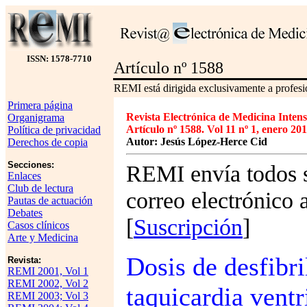
ISSN: 1578-7710
Artículo nº 1588
REMI está dirigida exclusivamente a profesio
Primera página
Revista Electrónica de Medicina Intens
Organigrama
Artículo nº 1588. Vol 11 nº 1, enero 201
Política de privacidad
Autor: Jesús López-Herce Cid
Derechos de copia
Secciones:
REMI envía todos s
Enlaces
Club de lectura
correo electrónico 
Pautas de actuación
Debates
[
Suscripción
]
Casos clínicos
Arte y Medicina
Dosis de desfibri
Revista:
REMI 2001, Vol 1
REMI 2002, Vol 2
taquicardia ventr
REMI 2003; Vol 3