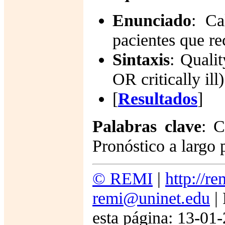
Enunciado
: Ca
pacientes que r
Sintaxis
:
Qualit
OR critically i
[
Resultados
]
Palabras clave
:
C
Pronóstico a largo 
© REMI
|
http://r
remi@uninet.edu
| 
esta página: 13-01