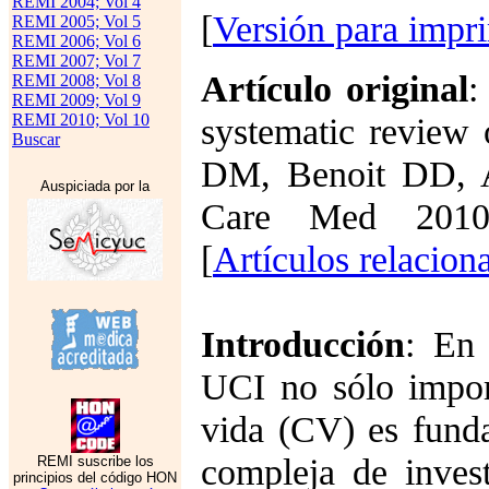
REMI 2004; Vol 4
[
Versión para impr
REMI 2005; Vol 5
REMI 2006; Vol 6
REMI 2007; Vol 7
Artículo original
:
REMI 2008; Vol 8
REMI 2009; Vol 9
REMI 2010; Vol 10
systematic review 
Buscar
DM, Benoit DD, A
Auspiciada por la
Care Med 2010;
[
Artículos relacion
Introducción
: En 
UCI no sólo import
vida (CV) es funda
compleja de invest
REMI suscribe los
principios del código HON