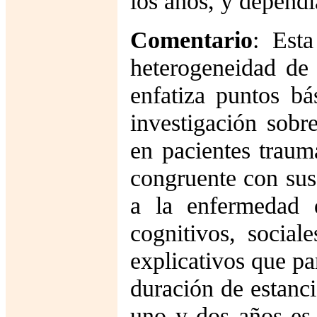
los años, y dependí
Comentario
: Esta
heterogeneidad de 
enfatiza puntos bá
investigación sobr
en pacientes traumá
congruente con sus
a la enfermedad d
cognitivos, socia
explicativos que pa
duración de estanc
uno y dos años es 