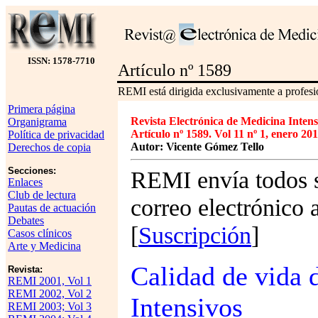
ISSN: 1578-7710
Artículo nº 1589
REMI está dirigida exclusivamente a profesio
Primera página
Revista Electrónica de Medicina Intens
Organigrama
Artículo nº 1589. Vol 11 nº 1, enero 201
Política de privacidad
Autor: Vicente Gómez Tello
Derechos de copia
Secciones:
REMI envía todos s
Enlaces
Club de lectura
correo electrónico 
Pautas de actuación
Debates
[
Suscripción
]
Casos clínicos
Arte y Medicina
Calidad de vida 
Revista:
REMI 2001, Vol 1
REMI 2002, Vol 2
Intensivos
REMI 2003; Vol 3