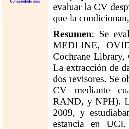
Compruébelo aquí
evaluar la CV despu
que la condicionan,
Resumen
: Se eval
MEDLINE, OVID,
Cochrane Library, 
La extracción de d
dos revisores. Se o
CV mediante cua
RAND, y NPH). Los
2009, y estudiab
estancia en UCI. 