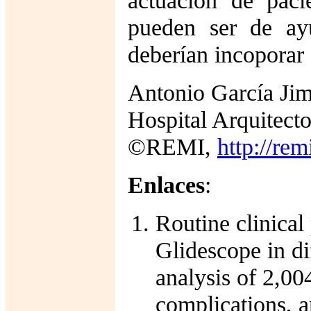
actuación de paci
pueden ser de ay
deberían incoporar 
Antonio García Ji
Hospital Arquitect
©REMI,
http://rem
Enlaces
:
Routine clinical 
Glidescope in d
analysis of 2,00
complications, a