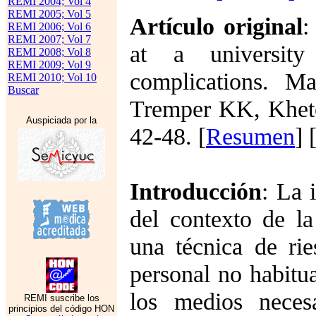
REMI 2004; Vol 4
REMI 2005; Vol 5
Artículo original
:
REMI 2006; Vol 6
REMI 2007; Vol 7
at a university
REMI 2008; Vol 8
REMI 2009; Vol 9
complications. 
REMI 2010; Vol 10
Buscar
Tremper KK, Khete
Auspiciada por la
42-48. [
Resumen
] 
Introducción
: La 
del contexto de l
una técnica de ri
personal no habitu
los medios neces
REMI suscribe los
principios del código HON