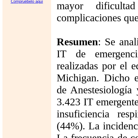
Compruébelo aquí
mayor dificult
complicaciones que
Resumen
: Se anal
IT de emergenci
realizadas por el 
Michigan. Dicho e
de Anestesiología 
3.423 IT emergente
insuficiencia res
(44%). La incidenci
La frecuencia de c