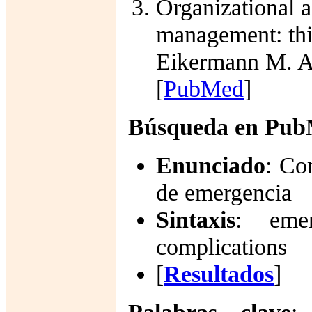
Organizational a
management: thin
Eikermann M. An
[
PubMed
]
Búsqueda en Pu
Enunciado
: Co
de emergencia
Sintaxis
: emer
complications
[
Resultados
]