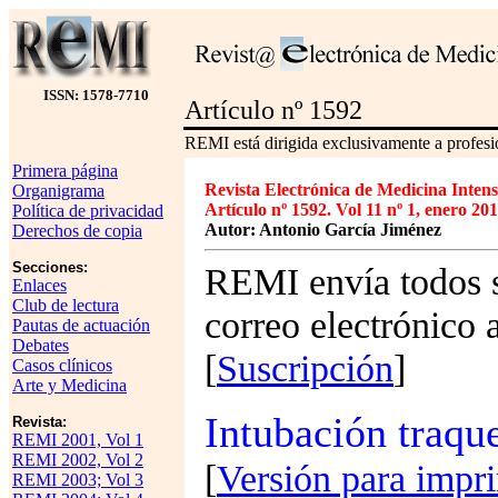
ISSN: 1578-7710
Artículo nº 1592
REMI está dirigida exclusivamente a profesio
Primera página
Revista Electrónica de Medicina Intens
Organigrama
Artículo nº 1592. Vol 11 nº 1, enero 201
Política de privacidad
Autor: Antonio García Jiménez
Derechos de copia
Secciones:
REMI envía todos s
Enlaces
Club de lectura
correo electrónico 
Pautas de actuación
Debates
[
Suscripción
]
Casos clínicos
Arte y Medicina
Intubación traqu
Revista:
REMI 2001, Vol 1
REMI 2002, Vol 2
[
Versión para impr
REMI 2003; Vol 3