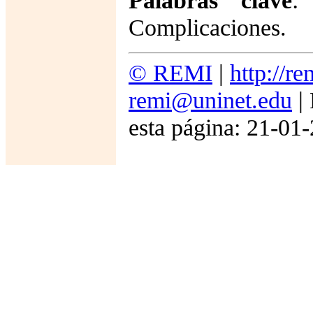
Palabras clave
:
Complicaciones.
© REMI
|
http://r
remi@uninet.edu
| 
esta página: 21-01