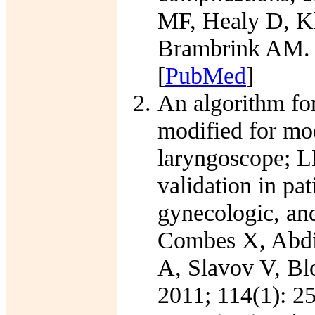
MF, Healy D, Kh
Brambrink AM. A
[
PubMed
]
An algorithm fo
modified for mod
laryngoscope; L
validation in pat
gynecologic, an
Combes X, Abdi
A, Slavov V, Bl
2011; 114(1): 25