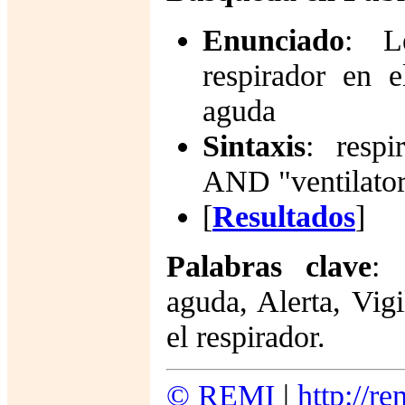
Enunciado
: L
respirador en e
aguda
Sintaxis
:
respi
AND "ventilator
[
Resultados
]
Palabras clave
: 
aguda, Alerta, Vig
el respirador
.
© REMI
|
http://r