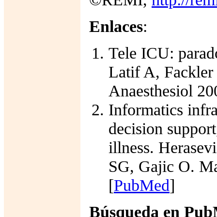
Enlaces
:
Tele ICU: parad
Latif A, Fackler
Anaesthesiol 200
Informatics infr
decision support
illness. Herase
SG, Gajic O. Ma
[
PubMed
]
Búsqueda en Pu