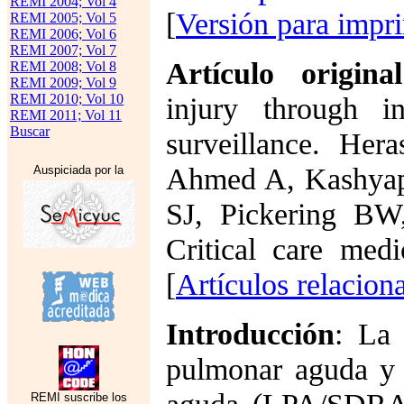
REMI 2004; Vol 4
[
Versión para impr
REMI 2005; Vol 5
REMI 2006; Vol 6
REMI 2007; Vol 7
Artículo original
REMI 2008; Vol 8
REMI 2009; Vol 9
REMI 2010; Vol 10
injury through in
REMI 2011; Vol 11
Buscar
surveillance. He
Ahmed A, Kashyap
Auspiciada por la
SJ, Pickering B
Critical care med
[
Artículos relacion
Introducción
: La 
pulmonar aguda y e
REMI suscribe los