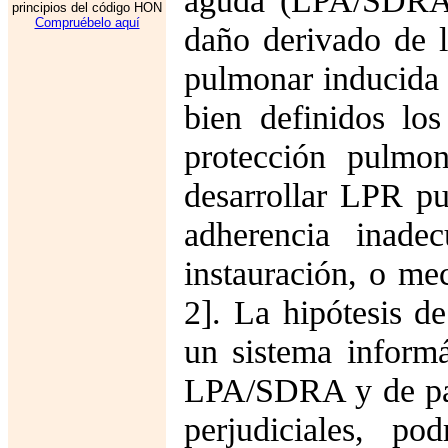
aguda (LPA/SDRA)
principios del código HON
Compruébelo aquí
daño derivado de l
pulmonar inducida 
bien definidos lo
protección pulmon
desarrollar LPR pu
adherencia inade
instauración, o me
2]. La hipótesis de
un sistema informá
LPA/SDRA y de par
perjudiciales, po