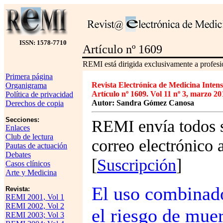
ISSN: 1578-7710
Artículo nº 1609
REMI está dirigida exclusivamente a profesio
Primera página
Revista Electrónica de Medicina Intens
Organigrama
Artículo nº 1609. Vol 11 nº 3, marzo 20
Política de privacidad
Autor: Sandra Gómez Canosa
Derechos de copia
Secciones:
REMI envía todos s
Enlaces
Club de lectura
correo electrónico 
Pautas de actuación
Debates
[
Suscripción
]
Casos clínicos
Arte y Medicina
El uso combinado
Revista:
REMI 2001, Vol 1
REMI 2002, Vol 2
el riesgo de mue
REMI 2003; Vol 3