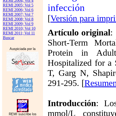
REMI 2004; Vol 4
infección
REMI 2005; Vol 5
REMI 2006; Vol 6
REMI 2007; Vol 7
[
Versión para impr
REMI 2008; Vol 8
REMI 2009; Vol 9
REMI 2010; Vol 10
Artículo original
:
REMI 2011; Vol 11
Buscar
Short-Term Morta
Auspiciada por la
Protein in Adul
Hospitalized for a
T, Garg N, Shapi
291-295. [
Resume
Introducción
: Lo
mmol/L constitu
REMI suscribe los