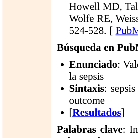
Howell MD, Tal
Wolfe RE, Weis
524-528. [
Pub
Búsqueda en Pu
Enunciado
: Va
la sepsis
Sintaxis
: sepsi
outcome
[
Resultados
]
Palabras clave
: I