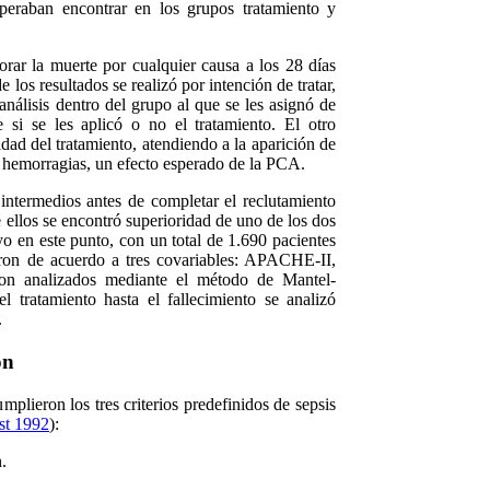
speraban encontrar en los grupos tratamiento y
lorar la muerte por cualquier causa a los 28 días
e los resultados se realizó por intención de tratar,
 análisis dentro del grupo al que se les asignó de
 si se les aplicó o no el tratamiento. El otro
idad del tratamiento, atendiendo a la aparición de
e hemorragias, un efecto esperado de la PCA.
intermedios antes de completar el reclutamiento
 ellos se encontró superioridad de uno de los dos
yo en este punto, con un total de 1.690 pacientes
caron de acuerdo a tres covariables: APACHE-II,
ron analizados mediante el método de Mantel-
l tratamiento hasta el fallecimiento se analizó
.
ón
mplieron los tres criterios predefinidos de sepsis
st 1992
):
.