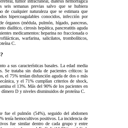
erebral, tumor intracraneal, diátesis hemorrágica
as seis semanas previas salvo que se hubiera
smo de cualquier naturaleza que se estimara que
ados hipercoagulables conocidos, infección por
 de órganos (médula, pulmón, hígado, pancreas,
nto dialítico, cirrosis hepática, pancreatitis aguda
guientes medicamentos: heparina no fraccionada o
ilácticas, warfarina, salicilatos, trombolíticos,
roteína C.
s?
to a sus características basales. La edad media
 Se trataba sin duda de pacientes críticos: la
, el 75% tenían disfunción aguda de dos o más
ecánica, y el 71% cumplían criterios de shock,
tamina el 13%. Más del 90% de los pacientes en
 dímero D y niveles disminuidos de proteína C.
nte fue el pulmón (54%), seguido del abdomen
6% tenía hemocultivos positivos. La incidencia de
ivos fue similar dentro de cada grupo y entre