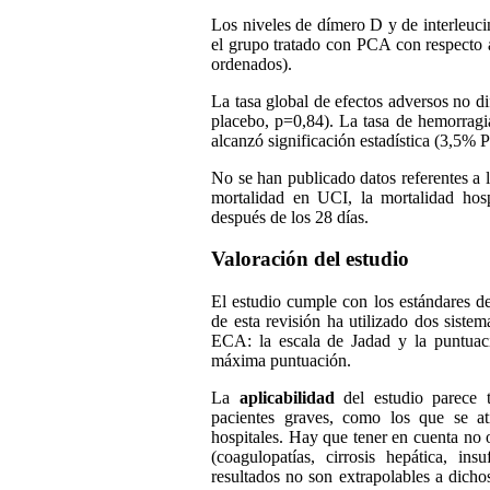
Los niveles de dímero D y de interleucin
el grupo tratado con PCA con respecto a
ordenados).
La tasa global de efectos adversos no d
placebo, p=0,84). La tasa de hemorrag
alcanzó significación estadística (3,5%
No se han publicado datos referentes a l
mortalidad en UCI, la mortalidad hospi
después de los 28 días.
Valoración del estudio
El estudio cumple con los estándares 
de esta revisión ha utilizado dos siste
ECA: la escala de Jadad y la puntuac
máxima puntuación.
La
aplicabilidad
del estudio parece t
pacientes graves, como los que se a
hospitales. Hay que tener en cuenta no
(coagulopatías, cirrosis hepática, insu
resultados no son extrapolables a dicho