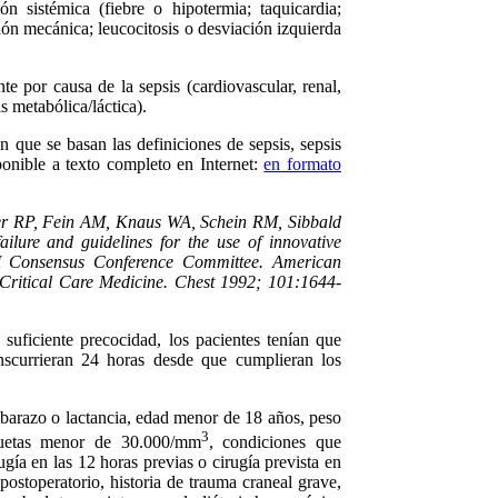
n sistémica (fiebre o hipotermia; taquicardia;
ión mecánica; leucocitosis o desviación izquierda
e por causa de la sepsis (cardiovascular, renal,
s metabólica/láctica).
que se basan las definiciones de sepsis, sepsis
ponible a texto completo en Internet:
en formato
er RP, Fein AM, Knaus WA, Schein RM, Sibbald
ailure and guidelines for the use of innovative
 Consensus Conference Committee. American
 Critical Care Medicine. Chest 1992; 101:1644-
a suficiente precocidad, los pacientes tenían que
anscurrieran 24 horas desde que cumplieran los
barazo o lactancia, edad menor de 18 años, peso
3
uetas menor de 30.000/mm
, condiciones que
gía en las 12 horas previas o cirugía prevista en
postoperatorio, historia de trauma craneal grave,