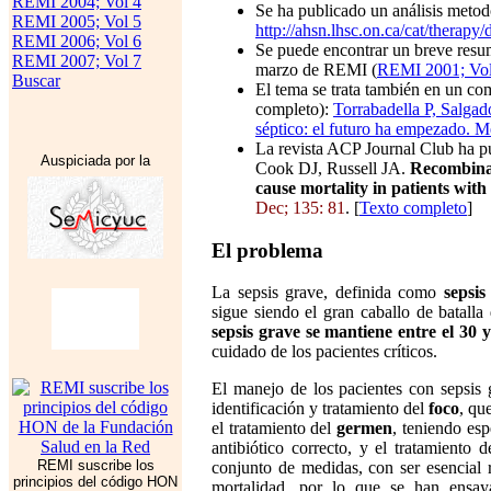
REMI 2004; Vol 4
Se ha publicado un análisis metodo
REMI 2005; Vol 5
http://ahsn.lhsc.on.ca/cat/therapy
REMI 2006; Vol 6
Se puede encontrar un breve resu
REMI 2007; Vol 7
marzo de REMI (
REMI 2001; Vol 1
Buscar
El tema se trata también en un com
completo):
Torrabadella P, Salgad
séptico: el futuro ha empezado. M
La revista ACP Journal Club ha p
Auspiciada por la
Cook DJ, Russell JA.
Recombinan
cause mortality in patients with 
Dec; 135: 81
. [
Texto completo
]
El problema
La sepsis grave, definida como
sepsi
sigue siendo el gran caballo de batalla
sepsis grave se mantiene entre el 30 
cuidado de los pacientes críticos.
El manejo de los pacientes con sepsis
identificación y tratamiento del
foco
, qu
el tratamiento del
germen
, teniendo esp
antibiótico correcto, y el tratamiento 
REMI suscribe los
conjunto de medidas, con ser esencial r
principios del código HON
mortalidad, por lo que se han ensaya