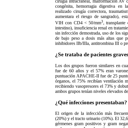
cirugía intracraneal, malformación AV c
congénita, hemorragia digestiva en l
realizado cirugía correctora, traumati
aumentara el riesgo de sangrado), est
3
VIH con CD4 < 50/mm
, transplante
intestino), insuficiencia renal en tratamie
sin infección demostrada, uso de los si
de bajo peso a dosis más altas que prof
inhibidores IIb/IIIa, antitrombina III o p
¿Se trataba de pacientes grave
Los dos grupos fueron similares en cuan
fue de 60 años y el 57% eran varones.
puntuación APACHE-II fue de 25 puntos
órganos, el 75% recibían ventilación m
recibiendo vasopresores el 73% y dobu
ambos grupos tenían niveles elevados de
¿Qué infecciones presentaban?
El origen de la infección más frecue
(20%) y el tracto urinario (10%). El 32,
gérmenes gram positivos y gram negat