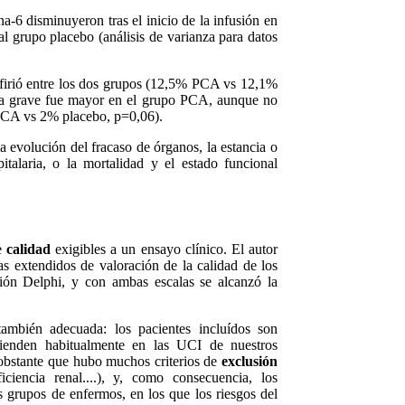
a-6 disminuyeron tras el inicio de la infusión en
l grupo placebo (análisis de varianza para datos
ifirió entre los dos grupos (12,5% PCA vs 12,1%
ia grave fue mayor en el grupo PCA, aunque no
 PCA vs 2% placebo, p=0,06).
a evolución del fracaso de órganos, la estancia o
talaria, o la mortalidad y el estado funcional
de
calidad
exigibles a un ensayo clínico. El autor
mas extendidos de valoración de la calidad de los
ión Delphi, y con ambas escalas se alcanzó la
ambién adecuada: los pacientes incluídos son
tienden habitualmente en las UCI de nuestros
 obstante que hubo muchos criterios de
exclusión
ficiencia renal....), y, como consecuencia, los
s grupos de enfermos, en los que los riesgos del