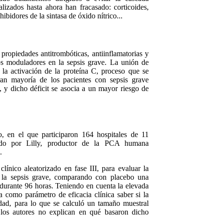
ealizados hasta ahora han fracasado: corticoides,
ibidores de la sintasa de óxido nítrico...
opiedades antitrombóticas, antiinflamatorias y
tos moduladores en la sepsis grave. La unión de
a activación de la proteína C, proceso que se
ran mayoría de los pacientes con sepsis grave
 y dicho déficit se asocia a un mayor riesgo de
o, en el que participaron 164 hospitales de 11
nado por Lilly, productor de la PCA humana
.
ínico aleatorizado en fase III, para evaluar la
 la sepsis grave, comparando con placebo una
durante 96 horas. Teniendo en cuenta la elevada
ba como parámetro de eficacia clínica saber si la
dad, para lo que se calculó un tamaño muestral
 los autores no explican en qué basaron dicho