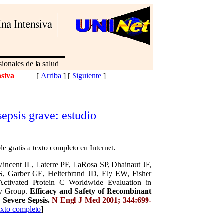
ionales de la salud
nsiva
[
Arriba
]
[
Siguiente
]
sepsis grave: estudio
le gratis a texto completo en Internet:
incent JL, Laterre PF, LaRosa SP, Dhainaut JF,
S, Garber GE, Helterbrand JD, Ely EW, Fisher
tivated Protein C Worldwide Evaluation in
y Group.
Efficacy and Safety of Recombinant
 Severe Sepsis
.
N Engl J Med 2001; 344:699-
xto completo
]