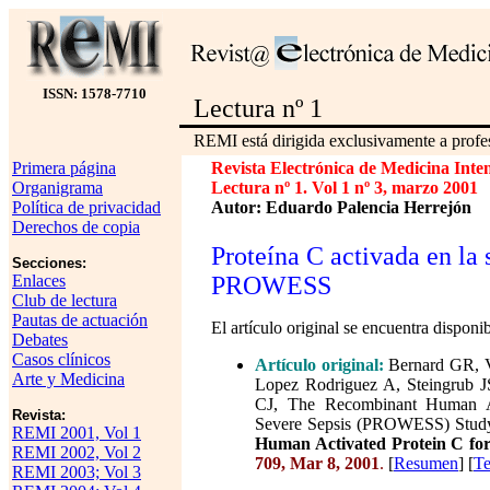
ISSN: 1578-7710
Lectura nº 1
REMI está dirigida exclusivamente a profes
Primera página
Revista Electrónica de Medicina Inte
Organigrama
Lectura nº 1. Vol 1 nº 3, marzo 2001
Política de privacidad
Autor: Eduardo Palencia Herrejón
Derechos de copia
Proteína C activada en la 
Secciones:
Enlaces
PROWESS
Club de lectura
Pautas de actuación
El artículo original se encuentra disponib
Debates
Casos clínicos
Artículo original:
Bernard GR, V
Arte y Medicina
Lopez Rodriguez A, Steingrub J
CJ, The Recombinant Human Ac
Revista:
Severe Sepsis (PROWESS) Stud
REMI 2001, Vol 1
Human Activated Protein C for
REMI 2002, Vol 2
709, Mar 8, 2001
.
[
Resumen
] [
Te
REMI 2003; Vol 3