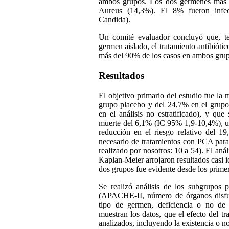
ambos grupos. Los dos gérmenes más fr
Aureus (14,3%). El 8% fueron infec
Candida).
Un comité evaluador concluyó que, ten
germen aislado, el tratamiento antibióti
más del 90% de los casos en ambos grup
Resultados
El objetivo primario del estudio fue la 
grupo placebo y del 24,7% en el grupo 
en el análisis no estratificado), y qu
muerte del 6,1% (IC 95% 1,9-10,4%), un
reducción en el riesgo relativo del
necesario de tratamientos con PCA para
realizado por nosotros: 10 a 54). El análi
Kaplan-Meier arrojaron resultados casi i
dos grupos fue evidente desde los primer
Se realizó análisis de los subgrupos p
(APACHE-II, número de órganos disfunc
tipo de germen, deficiencia o no de
muestran los datos, que el efecto del t
analizados, incluyendo la existencia o no