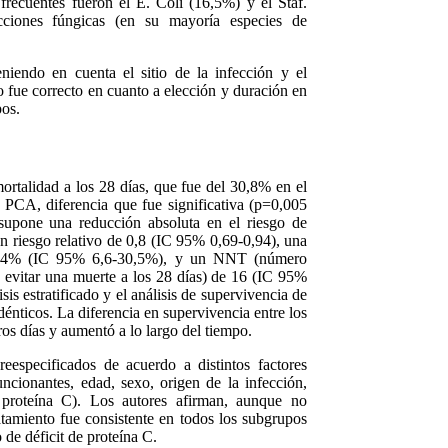
ecuentes fueron el E. Coli (16,5%) y el Staf.
ciones fúngicas (en su mayoría especies de
iendo en cuenta el sitio de la infección y el
co fue correcto en cuanto a elección y duración en
os.
mortalidad a los 28 días, que fue del 30,8% en el
PCA, diferencia que fue significativa (p=0,005
e supone una reducción absoluta en el riesgo de
 riesgo relativo de 0,8 (IC 95% 0,69-0,94), una
 19,4% (IC 95% 6,6-30,5%), y un NNT (número
 evitar una muerte a los 28 días) de 16 (IC 95%
sis estratificado y el análisis de supervivencia de
dénticos. La diferencia en supervivencia entre los
os días y aumentó a lo largo del tiempo.
reespecificados de acuerdo a distintos factores
ionantes, edad, sexo, origen de la infección,
 proteína C). Los autores afirman, aunque no
ratamiento fue consistente en todos los subgrupos
 de déficit de proteína C.