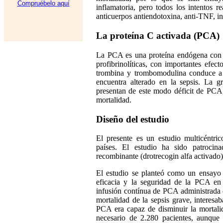
Compruébelo aquí
inflamatoria, pero todos los intentos r
anticuerpos antiendotoxina, anti-TNF, inh
La proteína C activada (PCA)
La PCA es una proteína endógena con pr
profibrinolíticas, con importantes efec
trombina y trombomodulina conduce a l
encuentra alterado en la sepsis. La g
presentan de este modo déficit de PCA,
mortalidad.
Diseño del estudio
El presente es un estudio multicéntric
países. El estudio ha sido patroci
recombinante (drotrecogin alfa activado)
El estudio se planteó como un ensayo cl
eficacia y la seguridad de la PCA en
infusión contínua de PCA administrada 
mortalidad de la sepsis grave, interesa
PCA era capaz de disminuir la mortali
necesario de 2.280 pacientes, aunque