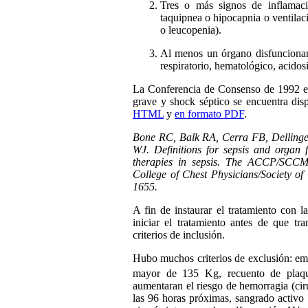
Tres o más signos de inflamació
taquipnea o hipocapnia o ventilac
o leucopenia).
Al menos un órgano disfuncionant
respiratorio, hematológico, acidosi
La Conferencia de Consenso de 1992 en 
grave y shock séptico se encuentra dis
HTML
y
en formato PDF
.
Bone RC, Balk RA, Cerra FB, Delling
WJ. Definitions for sepsis and organ f
therapies in sepsis. The ACCP/SCCM
College of Chest Physicians/Society of
1655.
A fin de instaurar el tratamiento con l
iniciar el tratamiento antes de que tr
criterios de inclusión.
Hubo muchos criterios de exclusión: em
mayor de 135 Kg, recuento de plaq
aumentaran el riesgo de hemorragia (ciru
las 96 horas próximas, sangrado activo 