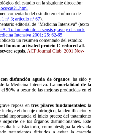
lógico del estudio en la siguiente dirección:
/docs/cat21.html
men comentado del estudio en el número de
 nº 3; artículo nº 67
).
entario editorial de "Medicina Intensiva" (texto
o A. Tratamiento de la sepsis grave y el shock
edicina Intensiva 2001; 25: 62-65.
ublicado un resumen comentado del estudio:
t human activated protein C reduced all-
severe sepsis.
ACP Journal Club. 2001 Nov-
s con disfunción aguda de órganos
, ha sido y
 de la Medicina Intensiva.
La mortalidad de la
y el 50%
a pesar de las mejoras producidas en el
 grave reposa en
tres pilares fundamentales
: la
e incluye el drenaje quirúrgico, la identificación y
ecial importancia el inicio precoz del tratamiento
de
soporte
de los órganos disfuncionantes. Este
esulta insatisfactorio, como atestigua la elevada
do tratamientos dirigidos a evitar la cascada