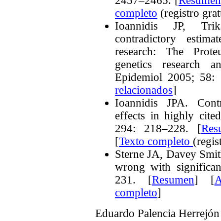
2457–2465.
[
Resumen
completo
(registro grat
Ioannidis JP, Tri
contradictory estim
research: The Prot
genetics research a
Epidemiol 2005; 58:
relacionados
]
Ioannidis JPA. Contr
effects in highly cit
294: 218–228. [
Res
[
Texto completo
(regis
Sterne JA, Davey Smith
wrong with significa
231. [
Resumen
] [
A
completo
]
Eduardo Palencia Herrejón