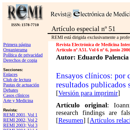
ISSN: 1578-7710
Artículo especial nº 51
REMI está dirigida exclusivamente a profes
Primera página
Revista Electrónica de Medicina Inte
Organigrama
Artículo nº A51. Vol 6 nº 6, junio 2006
Política de privacidad
Autor: Eduardo Palencia
Derechos de copia
Secciones:
Ensayos clínicos: por 
Enlaces
Club de lectura
resultados publicados 
Pautas de actuación
Debates
[
Versión para imprimir
]
Casos clínicos
Arte y Medicina
Artículo original
: Ioan
Revista:
research findings are fa
REMI 2001, Vol 1
[
Resumen
] [
Artículos rela
REMI 2002, Vol 2
REMI 2003; Vol 3