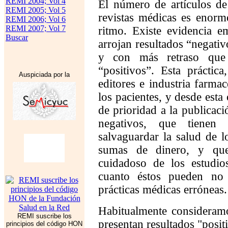
REMI 2004; Vol 4
El número de artículos de
REMI 2005; Vol 5
revistas médicas es enorm
REMI 2006; Vol 6
REMI 2007; Vol 7
ritmo. Existe evidencia e
Buscar
arrojan resultados “negat
y con más retraso que 
“positivos”. Esta práctica
Auspiciada por la
editores e industria farmac
los pacientes, y desde est
de prioridad a la publicaci
negativos, que tienen 
salvaguardar la salud de 
sumas de dinero, y qu
cuidadoso de los estudio
cuanto éstos pueden no 
prácticas médicas erróneas.
Habitualmente consideramo
REMI suscribe los
presentan resultados "positi
principios del código HON