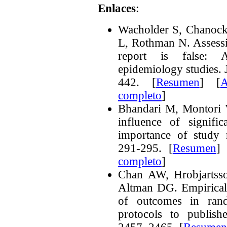
Enlaces
:
Wacholder S, Chanock 
L, Rothman N. Assessin
report is false: 
epidemiology studies. 
442.
[
Resumen
] [
A
completo
]
Bhandari M, Montori
influence of signifi
importance of study r
291-295.
[
Resumen
] 
completo
]
Chan AW, Hrobjartss
Altman DG. Empirical 
of outcomes in rand
protocols to publis