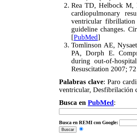
Rea TD, Helbock M, Pe
cardiopulmonary resus
ventricular fibrillatio
guideline changes. Ci
[
PubMed
]
Tomlinson AE, Nysaeth
PA, Dorph E. Compres
during out-of-hospita
Resuscitation 2007; 72
Palabras clave
: Paro cardi
ventricular, Desfibrilación
Busca en
PubMed
:
Busca en REMI con Google: