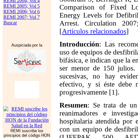
REMI 2004; Vol 4
REMI 2005; Vol 5
Comparison of Fixed Lo
REMI 2006; Vol 6
Energy Levels for Defibril
REMI 2007; Vol 7
Arrest. Circulation 20
Buscar
[
Artículos relacionados
]
Introducción
: Las recom
Auspiciada por la
uso de equipos de desfibri
bifásica, e indican que la e
ser menor de 150 julios. 
sucesivas, no hay evide
efectivo, y si éste debe 
progresivamente [1].
Resumen
: Se trata de un 
reanimadores e investiga
hospitalaria atendida por
con un equipo de desfibri
REMI suscribe los
principios del código HON
(LIFEPAK 500 AED. 