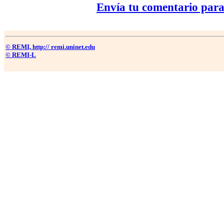
Envía tu comentario para
© REMI, http:// remi.uninet.edu
© REMI-L