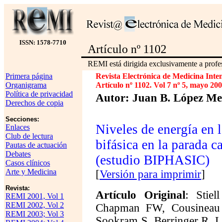
ISSN: 1578-7710
Artículo nº 1102
REMI está dirigida exclusivamente a profes
Primera página
Revista Electrónica de Medicina Inte
Organigrama
Artículo nº 1102. Vol 7 nº 5, mayo 200
Política de privacidad
Autor: Juan B. López Me
Derechos de copia
Secciones:
Niveles de energía en 
Enlaces
Club de lectura
bifásica en la parada c
Pautas de actuación
Debates
(estudio BIPHASIC)
Casos clínicos
Arte y Medicina
[
Versión para imprimir
]
Revista:
Artículo Original
:
Stie
REMI 2001, Vol 1
REMI 2002, Vol 2
Chapman FW, Cousineau D
REMI 2003; Vol 3
Sookram S, Berringer R, 