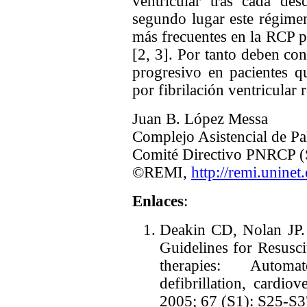
ventricular tras cada des
segundo lugar este régimen
más frecuentes en la RCP pa
[2, 3]. Por tanto deben con
progresivo en pacientes q
por fibrilación ventricular r
Juan B. López Messa
Complejo Asistencial de Pa
Comité Directivo PNRCP
©REMI,
http://remi.uninet
Enlaces
:
Deakin CD, Nolan JP. 
Guidelines for Resuscit
therapies: Automat
defibrillation, cardio
2005; 67 (S1): S25-S