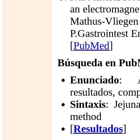
an electromagnet
Mathus-Vliegen
P.Gastrointest 
[
PubMed
]
Búsqueda en Pu
Enunciado
: A
resultados, comp
Sintaxis
:
Jejun
method
[
Resultados
]