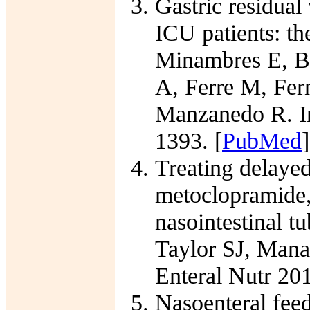
Gastric residual
ICU patients: 
Minambres E, Bo
A, Ferre M, Fer
Manzanedo R. In
1393. [
PubMed
]
Treating delayed 
metoclopramide,
nasointestinal t
Taylor SJ, Mana
Enteral Nutr 201
Nasoenteral fee