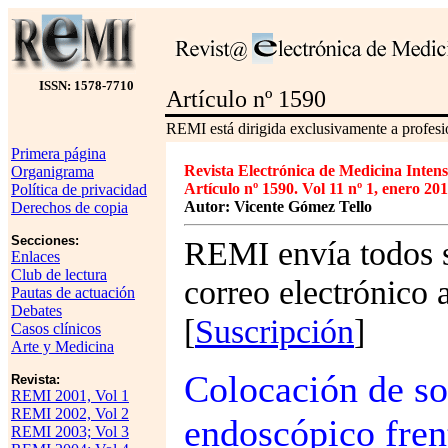
ISSN: 1578-7710
Artículo nº 1590
REMI está dirigida exclusivamente a profesio
Primera página
Revista Electrónica de Medicina Intens
Organigrama
Artículo nº 1590. Vol 11 nº 1, enero 201
Política de privacidad
Autor: Vicente Gómez Tello
Derechos de copia
Secciones:
REMI envía todos s
Enlaces
Club de lectura
correo electrónico 
Pautas de actuación
Debates
[
Suscripción
]
Casos clínicos
Arte y Medicina
Colocación de s
Revista:
REMI 2001, Vol 1
REMI 2002, Vol 2
endoscópico fren
REMI 2003; Vol 3