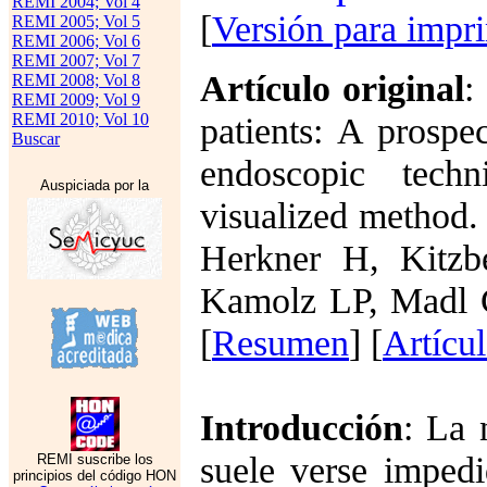
REMI 2004; Vol 4
[
Versión para impr
REMI 2005; Vol 5
REMI 2006; Vol 6
REMI 2007; Vol 7
Artículo original
:
REMI 2008; Vol 8
REMI 2009; Vol 9
REMI 2010; Vol 10
patients: A prospe
Buscar
endoscopic techn
Auspiciada por la
visualized method.
Herkner H, Kitzb
Kamolz LP, Madl C
[
Resumen
] [
Artícu
Introducción
: La 
suele verse impedi
REMI suscribe los
principios del código HON