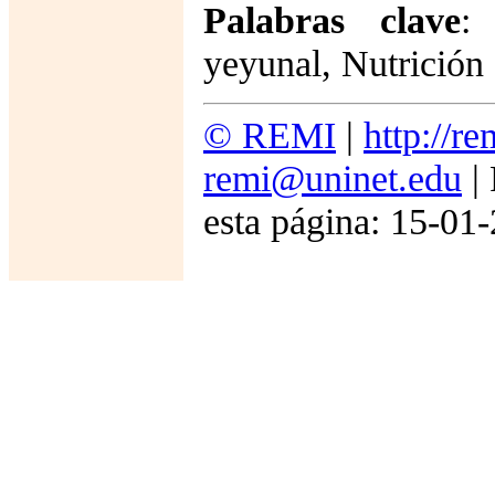
Palabras clave
:
yeyunal, Nutrición e
© REMI
|
http://r
remi@uninet.edu
| 
esta página: 15-01