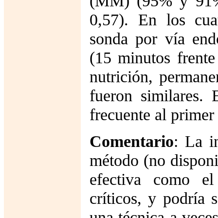
(MM) (95% y 91%
0,57). En los cua
sonda por vía end
(15 minutos frent
nutrición, permane
fueron similares.
frecuente al primer 
Comentario
: La 
método (no disponi
efectiva como el
críticos, y podría 
una técnica a vece