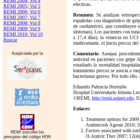
REMI 2004; Vol 4
efectivas.
REMI 2005; Vol 5
REMI 2006; Vol 6
Resumen
: Se analizan retrosp
REMI 2007; Vol 7
españolas con diagnóstico de gri
REMI 2008; Vol 8
de oseltamivir), que constituyen 
REMI 2009; Vol 9
síntomas). Los pacientes con tra
REMI 2010; Vol 10
a 17,4 días), la estancia en UCI 
Buscar
multivariante, el inicio precoz d
Auspiciada por la
Comentario
: Aunque procedentes
antiviral en pacientes con gripe
estudiado la mortalidad hospital
tratamiento precoz se asocia a mej
bacterianas graves. Por todo ello,
Eduardo Palencia Herrejón
Hospital Universitario Infanta Le
©REMI,
http://remi.uninet.edu
. E
Enlaces
:
Treatment options for 2009
Antimicrob Agents 2010; 35
Factors associated with ea
REMI suscribe los
JJ.Antivir Ther 2007; 12(4)
principios del código HON