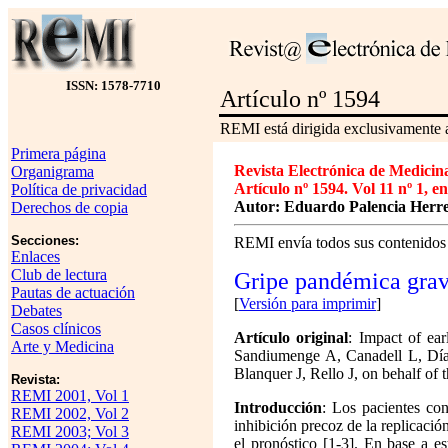
ISSN: 1578-7710
Artículo nº 1594
REMI está dirigida exclusivamente a
Primera página
Revista Electrónica de Medicin
Organigrama
Artículo nº 1594. Vol 11 nº 1, e
Política de privacidad
Autor: Eduardo Palencia Herr
Derechos de copia
Secciones:
REMI envía todos sus contenidos g
Enlaces
Club de lectura
Gripe pandémica gra
Pautas de actuación
[
Versión para imprimir
]
Debates
Casos clínicos
Artículo original
: Impact of ear
Arte y Medicina
Sandiumenge A, Canadell L, Díaz
Blanquer J, Rello J, on behalf 
Revista:
REMI 2001, Vol 1
Introducción
: Los pacientes co
REMI 2002, Vol 2
inhibición precoz de la replicació
REMI 2003; Vol 3
el pronóstico [1-3]. En base a e