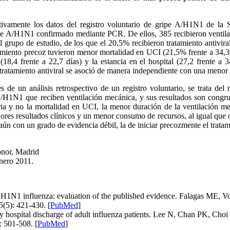
ectivamente los datos del registro voluntario de gripe A/H1N1 de
pe A/H1N1 confirmado mediante PCR. De ellos, 385 recibieron ventilaci
el grupo de estudio, de los que el 20,5% recibieron tratamiento antivir
tamiento precoz tuvieron menor mortalidad en UCI (21,5% frente a 34,3%
(18,4 frente a 22,7 días) y la estancia en el hospital (27,2 frente a 
el tratamiento antiviral se asoció de manera independiente con una men
 de un análisis retrospectivo de un registro voluntario, se trata del
 A/H1N1 que reciben ventilación mecánica, y sus resultados son congru
aria y no la mortalidad en UCI, la menor duración de la ventilación me
ores resultados clínicos y un menor consumo de recursos, al igual que o
 aún con un grado de evidencia débil, la de iniciar precozmente el trata
onor, Madrid
nero 2011.
 H1N1 influenza: evaluation of the published evidence. Falagas ME, Vo
(5): 421-430. [
PubMed
]
rly hospital discharge of adult influenza patients. Lee N, Chan PK,
: 501-508. [
PubMed
]