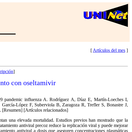
[
Artículos del mes
]
ripción
]
ento con oseltamivir
 2009 pandemic influenza A. Rodríguez A, Díaz E, Martín-Loeches I,
 García-López F, Suberviola B, Zaragoza R, Trefler S, Bonastre J,
[Resumen] [Artículos relacionados]
tan una elevada mortalidad. Estudios previos han mostrado que la
ratamiento antiviral precoz reduce la replicación viral y puede mejorar
tamiento antiviral a dosis que aseguren concentraciones plasmáticas