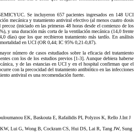
 la SEMICYUC. Se incluyeron 657 pacientes ingresados en 148 UCI
ón mecánica y tratamiento antiviral efectivo (al menos cuatro dosis
al precoz (iniciado en las primeras 48 horas desde el comienzo de los
), y una duración más corta de la ventilación mecánica (14,0 frente
34,0 días) que los que recibieron tratamiento más tardío. En análisis
or mortalidad en UCI (OR 0,44; IC 95% 0,21-0,87).
 mayor número de casos estudiados sobre la eficacia del tratamiento
entes con los de los estudios previos [1-3]. Aunque debiera haberse
cánica, y de las estancias en UCI y en el hospital confirman que el
curre con la precocidad del tratamiento antibiótico en las infecciones
miento antiviral es una recomendación fuerte.
uloumanou EK, Baskouta E, Rafailidis PI, Polyzos K, Rello J.Int J
 Choi KW, Lui G, Wong B, Cockram CS, Hui DS, Lai R, Tang JW, Sung