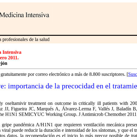
 profesionales de la salud
a Intensiva
nero 2011.
ejón
ratuitamente por correo electrónico a más de 8.800 suscriptores. [
Susc
ve
: importancia
de la precocidad en el tratami
ly oseltamivir treatment on outcome in critically ill patients with
 JJ, Figueira JC, Marqués A, Álvarez-Lerma F, Vallés J, Baladín B,
of the H1N1 SEMICYUC Working Group. J Antimicrob Chemother 2011. 
n gripe pandémica A/H1N1 que requieren ventilación mecánica presen
n viral puede reducir la duración e intensidad de los síntomas, y que el t
stos datos, la recomendación es el inicio lo más precoz posible de tra