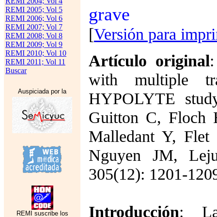
REMI 2004; Vol 4
grave
REMI 2005; Vol 5
REMI 2006; Vol 6
REMI 2007; Vol 7
[
Versión para impr
REMI 2008; Vol 8
REMI 2009; Vol 9
REMI 2010; Vol 10
Artículo original
:
REMI 2011; Vol 11
Buscar
with multiple t
Auspiciada por la
HYPOLYTE study.
Guitton C, Floch 
Malledant Y, Flet
Nguyen JM, Lej
305(12): 1201-1209
Introducción
: La
REMI suscribe los