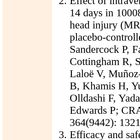
Effect of intrav
14 days in 10008 
head injury (M
placebo-controlle
Sandercock P, F
Cottingham R, S
Laloë V, Muñoz
B, Khamis H, Y
Olldashi F, Yad
Edwards P; CRAS
364(9442): 1321
Efficacy and safe