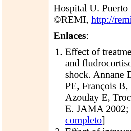
Hospital U. Puerto
©REMI,
http://rem
Enlaces
:
Effect of treatm
and fludrocortiso
shock. Annane D,
PE, François B,
Azoulay E, Troc
E. JAMA 2002; 2
completo
]