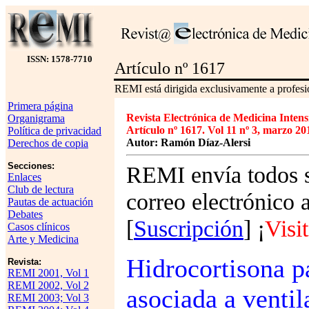
ISSN: 1578-7710
Artículo nº 1617
REMI está dirigida exclusivamente a profesio
Primera página
Revista Electrónica de Medicina Intens
Organigrama
Artículo nº 1617. Vol 11 nº 3, marzo 20
Política de privacidad
Autor: Ramón Díaz-Alersi
Derechos de copia
Secciones:
REMI envía todos s
Enlaces
Club de lectura
correo electrónico 
Pautas de actuación
Debates
[
Suscripción
] ¡
Visi
Casos clínicos
Arte y Medicina
Hidrocortisona p
Revista:
REMI 2001, Vol 1
REMI 2002, Vol 2
asociada a venti
REMI 2003; Vol 3