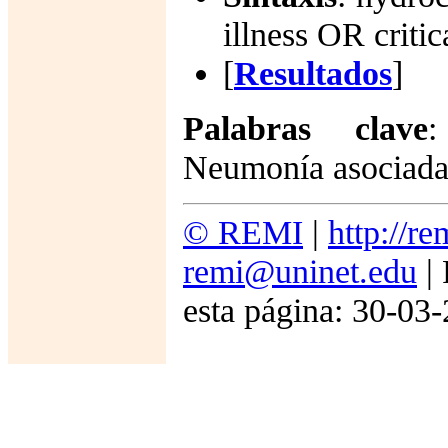
illness OR criti
[
Resultados
]
Palabras clave
:
Neumonía asociada 
© REMI
|
http://re
remi@uninet.edu
| 
esta página: 30-03