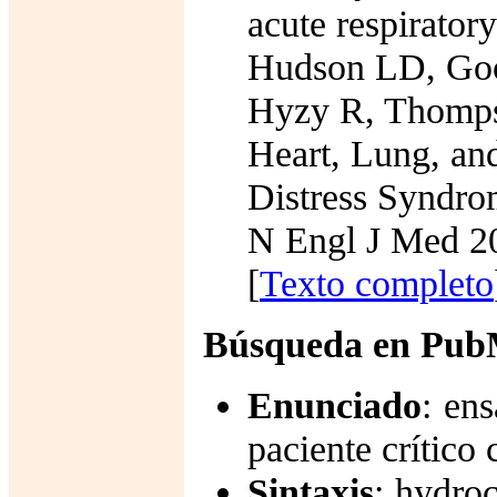
acute respirator
Hudson LD, Go
Hyzy R, Thomps
Heart, Lung, and
Distress Syndro
N Engl J Med 20
[
Texto completo
Búsqueda en Pu
Enunciado
: en
paciente crítico
Sintaxis
:
hydroc