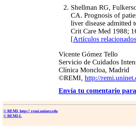
Shellman
RG, Fulkerso
CA. Prognosis of patie
liver disease admitted t
Crit Care Med 1988; 1
[
Artículos relacionado
Vicente Gómez Tello
Servicio de Cuidados Inten
Clínica Moncloa, Madrid
©REMI,
http://remi.uninet
Envía tu comentario para
© REMI, http:// remi.uninet.edu
© REMI-L