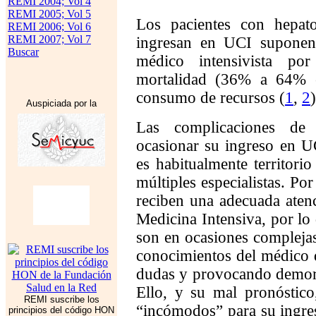
REMI 2004; Vol 4
REMI 2005; Vol 5
Los pacientes con hepat
REMI 2006; Vol 6
REMI 2007; Vol 7
ingresan en UCI suponen 
Buscar
médico intensivista po
mortalidad (36% a 64%
consumo de recursos (
1
,
2
)
Auspiciada por la
Las complicaciones de 
ocasionar su ingreso en U
es habitualmente territori
múltiples especialistas. Por
reciben una adecuada atenci
Medicina Intensiva, por lo 
son en ocasiones compleja
conocimientos del médico 
dudas y provocando demoras
Ello, y su mal pronóstic
REMI suscribe los
“incómodos” para su ingres
principios del código HON