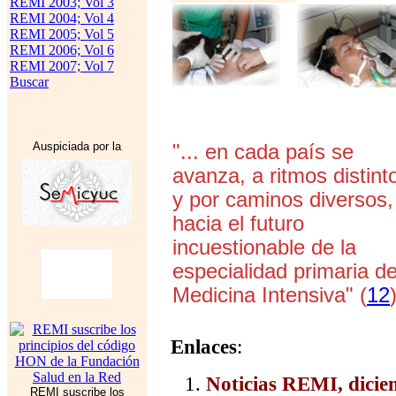
REMI 2003; Vol 3
REMI 2004; Vol 4
REMI 2005; Vol 5
REMI 2006; Vol 6
REMI 2007; Vol 7
Buscar
Auspiciada por la
"... en cada país se
avanza, a ritmos distint
y por caminos diversos,
hacia el futuro
incuestionable de la
especialidad primaria d
Medicina Intensiva" (
12
Enlaces
:
Noticias REMI, dici
REMI suscribe los