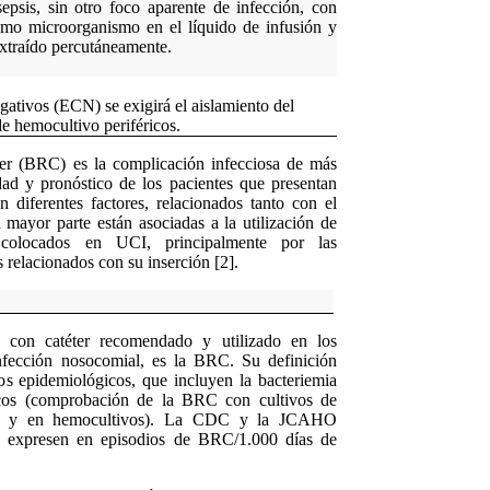
sepsis, sin otro foco aparente de infección, con
smo microorganismo en el líquido de infusión y
extraído percutáneamente.
gativos (ECN) se exigirá el aislamiento del
e hemocultivo periféricos.
ter (BRC) es la complicación infecciosa de más
dad y pronóstico de los pacientes que presentan
 diferentes factores, relacionados tanto con el
a mayor parte están asociadas a la utilización de
 colocados en UCI, principalmente por las
es relacionados con su inserción [2].
a con catéter recomendado y utilizado en los
infección nosocomial, es la BRC. Su definición
os epidemiológicos, que incluyen la bacteriemia
nicos (comprobación de la BRC con cultivos de
éter y en hemocultivos). La CDC y la JCAHO
 expresen en episodios de BRC/1.000 días de