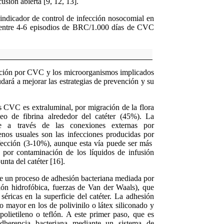
usión abierta [9, 12, 13].
ndicador de control de infección nosocomial en
 entre 4-6 episodios de BRC/1.000 días de CVC
ección por CVC y los microorganismos implicados
dará a mejorar las estrategias de prevención y su
s CVC es extraluminal, por migración de la flora
neo de fibrina alrededor del catéter (45%). La
ce a través de las conexiones externas por
nos usuales son las infecciones producidas por
fección (3-10%), aunque esta vía puede ser más
a por contaminación de los líquidos de infusión
nta del catéter [16].
de un proceso de adhesión bacteriana mediada por
ción hidrofóbica, fuerzas de Van der Waals), que
séricas en la superficie del catéter. La adhesión
do mayor en los de polivinilo o látex siliconado y
polietileno o teflón. A este primer paso, que es
adherencia bacteriana mediante un sistema de