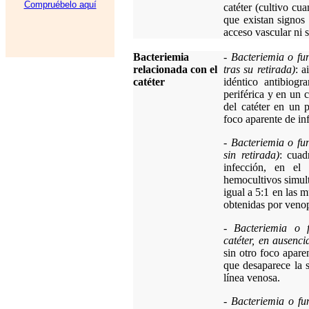
Compruébelo aquí
catéter (cultivo cua
que existan signos 
acceso vascular ni s
Bacteriemia
-
Bacteriemia o fu
relacionada con el
tras su retirada)
: a
catéter
idéntico antibiog
periférica y en un c
del catéter en un 
foco aparente de in
-
Bacteriemia o fu
sin retirada)
: cuad
infección, en el
hemocultivos simult
igual a 5:1 en las m
obtenidas por veno
-
Bacteriemia o 
catéter, en ausenci
sin otro foco apare
que desaparece la s
línea venosa.
-
Bacteriemia o fu