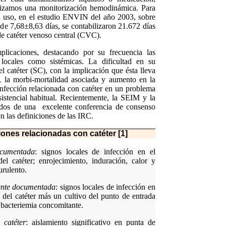
alizamos una monitorización hemodinámica. Para
u uso, en el estudio ENVIN del año 2003, sobre
de 7,68±8,63 días, se contabilizaron 21.672 días
 de catéter venoso central (CVC).
plicaciones, destacando por su frecuencia las
 locales como sistémicas. La dificultad en su
el catéter (SC), con la implicación que ésta lleva
s, la morbi-mortalidad asociada y aumento en la
 infección relacionada con catéter en un problema
sistencial habitual. Recientemente, la SEIM y la
os de una excelente conferencia de consenso
en las definiciones de las IRC.
ciones relacionadas con catéter [1]
ocumentada
: signos locales de infección en el
el catéter; enrojecimiento, induración, calor y
urulento.
ente documentada
: signos locales de infección en
 del catéter más un cultivo del punto de entrada
n bacteriemia concomitante.
 catéter
: aislamiento significativo en punta de