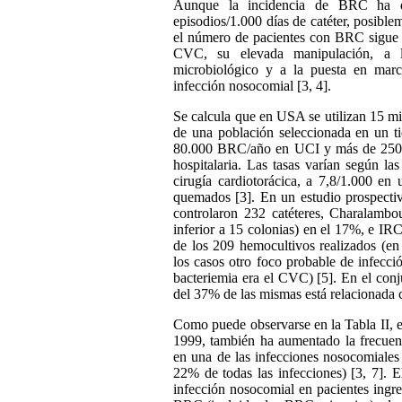
Aunque la incidencia de BRC ha d
episodios/1.000 días de catéter, posible
el número de pacientes con BRC sigue 
CVC, su elevada manipulación, a l
microbiológico y a la puesta en marc
infección nosocomial [3, 4].
Se calcula que en USA se utilizan 15 mil
de una población seleccionada en un t
80.000 BRC/año en UCI y más de 250.0
hospitalaria. Las tasas varían según la
cirugía cardiotorácica, a 7,8/1.000 en
quemados [3]. En un estudio prospectiv
controlaron 232 catéteres, Charalambou
inferior a 15 colonias) en el 17%, e I
de los 209 hemocultivos realizados (en
los casos otro foco probable de infecci
bacteriemia era el CVC) [5]. En el conj
del 37% de las mismas está relacionada
Como puede observarse en la Tabla II, 
1999, también ha aumentado la frecuen
en una de las infecciones nosocomiales
22% de todas las infecciones) [3, 7].
infección nosocomial en pacientes ingr