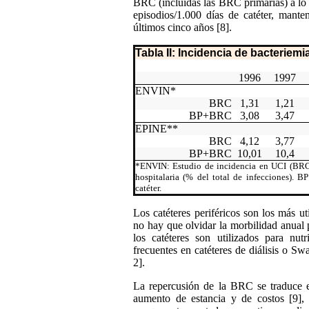
BRC (incluidas las BRC primarias) a lo l
episodios/1.000 días de catéter, mante
últimos cinco años [8].
Tabla II: Incidencia de bacteriemi
1996
1997
ENVIN*
BRC
1,31
1,21
BP+BRC
3,08
3,47
EPINE**
BRC
4,12
3,77
BP+BRC
10,01
10,4
*ENVIN: Estudio de incidencia en UCI
(BRCx
hospitalaria
(% del total de infecciones). BP
catéter.
Los catéteres periféricos son los más 
no hay que olvidar la morbilidad anual
los catéteres son utilizados para nut
frecuentes en catéteres de diálisis o Sw
2].
La repercusión de la BRC se traduce 
aumento de estancia y de costos [9], 