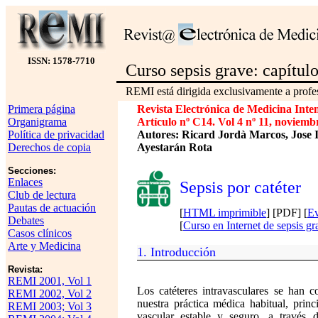
ISSN: 1578-7710
Curso sepsis grave: capítul
REMI está dirigida exclusivamente a profes
Primera página
Revista Electrónica de Medicina Inte
Organigrama
Artículo nº C14. Vol 4 nº 11, noviemb
Política de privacidad
Autores: Ricard Jordà Marcos, Jose 
Derechos de copia
Ayestarán Rota
Secciones:
Enlaces
Sepsis por catéter
Club de lectura
Pautas de actuación
[
HTML imprimible
] [PDF] [
Ev
Debates
[
Curso en Internet de sepsis gr
Casos clínicos
Arte y Medicina
1.
Introducción
Revista:
REMI 2001, Vol 1
Los catéteres intravasculares se han c
REMI 2002, Vol 2
nuestra práctica médica habitual, pri
REMI 2003; Vol 3
vascular estable y seguro, a través 