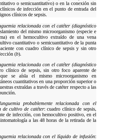
ntitativo o semicuantitativo) o en la conexión sin
clínicos de infección en el punto de entrada del
ignos clínicos de sepsis.
nguemia relacionada con el catéter (diagnóstico
islamiento del mismo microorganismo (especie e
rama) en el hemocultivo extraído de una vena
ultivo cuantitativo o semicuantitativo de la punta
paciente con cuadro clínico de sepsis y sin otro
fección (
b
).
nguemia relacionada con el catéter (diagnóstico
ro clínico de sepsis, sin otro foco aparente de
 que se aísla el mismo microorganismo en
áneos cuantitativos en una proporción superior o
uestras extraídas a través de catéter respecto a las
punción.
funguemia probablemente relacionada con el
a de cultivo de catéter
: cuadro clínico de sepsis,
nte de infección, con hemocultivo positivo, en el
intomatología a las 48 horas de la retirada de la
nguemia relacionada con el líquido de infusión
: