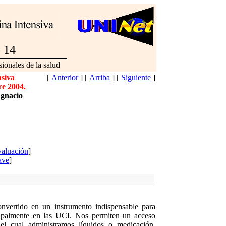
o 14
ionales de la salud
nsiva
[
Anterior
]
[
Arriba
]
[
Siguiente
]
re 2004.
Ignacio
aluación
]
ave
]
onvertido en un instrumento indispensable para
ncipalmente en las UCI. Nos permiten un acceso
del cual administramos líquidos o medicación,