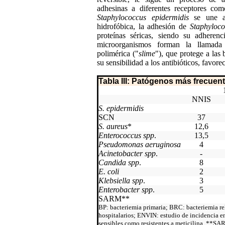
adhesinas a diferentes receptores com
Staphylococcus epidermidis
se une al 
hidrofóbica, la adhesión de
Staphyloco
proteínas séricas, siendo su adheren
microorganismos forman la llamada 
polimérica ("
slime
"), que protege a las
su sensibilidad a los antibióticos, favore
Tabla III: Patógenos más frecuen
NNIS
S. epidermidis
SCN
37
S. aureus
*
12,6
Enterococcus spp
.
13,5
Pseudomonas aeruginosa
4
Acinetobacter spp
.
-
Candida spp
.
8
E. coli
2
Klebsiella spp
.
3
Enterobacter spp
.
5
SARM**
BP: bacteriemia primaria; BRC: bacteriemia re
hospitalarios; ENVIN: estudio de incidencia e
sensibles como resistentes a meticilina. **SAR