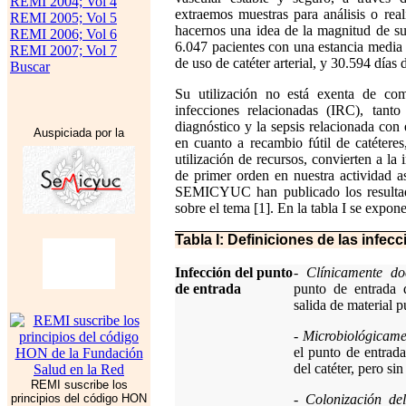
REMI 2004; Vol 4
extraemos muestras para análisis o re
REMI 2005; Vol 5
hacernos una idea de la magnitud de s
REMI 2006; Vol 6
6.047 pacientes con una estancia media 
REMI 2007; Vol 7
de uso de catéter arterial, y 30.594 días
Buscar
Su utilización no está exenta de com
infecciones relacionadas (IRC), tanto
diagnóstico y la sepsis relacionada con 
Auspiciada por la
en cuanto a recambio fútil de catétere
utilización de recursos, convierten a la
de primer orden en nuestra actividad a
SEMICYUC han publicado los resultad
sobre el tema [1]. En la tabla I se expon
Tabla I: Definiciones de las infec
Infección del punto
-
Clínicamente d
de entrada
punto de entrada d
salida de material p
-
Microbiológicam
el punto de entrada
del catéter, pero si
REMI suscribe los
principios del código HON
-
Colonización del