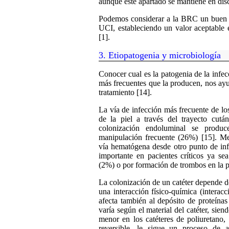
aunque este apartado se mantiene en disc
Podemos considerar a la BRC un buen i
UCI, estableciendo un valor aceptable
[1].
3.
Etiopatogenia y microbiología
Conocer cual es la patogenia de la inf
más frecuentes que la producen, nos ayu
tratamiento [14].
La vía de infección más frecuente de lo
de la piel a través del trayecto cutá
colonización endoluminal se produ
manipulación frecuente (26%) [15]. Me
vía hematógena desde otro punto de in
importante en pacientes críticos ya se
(2%) o por formación de trombos en la pu
La colonización de un catéter depende 
una interacción físico-química (interac
afecta también al depósito de proteínas 
varía según el material del catéter, sien
menor en los catéteres de poliuretano, 
reversible, le sigue un proceso de 