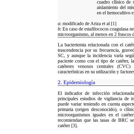
cuadro clínico de 
aislamiento del mi
en el hemocultivo 
a
: modificado de Ariza et al [1]
b
: En caso de estafilococos coagulasa ne
microorganismo, al menos en 2 frascos d
La bacteriemia relacionada con el caté
trascendencia por su frecuencia, grave
SC, y aunque la incidencia varía según
paciente como con el tipo de catéter, l
catéteres venosos centrales (CVC)
características en su utilización y factor
2.
Epidemiología
El indicador de infección relacionad
principales estudios de vigilancia de 
puede variar teniendo en cuenta aspect
primaria (origen desconocido), o clí
microorganismos iguales en el cat
recomiendan que las tasas de BRC se
catéter [3].