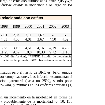
argo de estos diez últimos años, entre 2,05 y 4,5
niéndose estable la incidencia a lo largo de los
a relacionada con catéter
1998
1999
2000
2001
2002
2003
2,01
2,04
2,11
1,67
-
-
4,33
4,03
4,01
3,67
4,50
4,02
3,68
3,19
4,51
4,16
4,19
4,28
11,25
9,89
10,8
10,33
9,72
11,18
1.000 días/catéter)
; **EPINE: Estudio de prevalencia
: bacteriemia primaria; BRC: bacteriemia secundaria a
utilizados pero el riesgo de BRC es bajo, aunque
 por complicaciones. Las infecciones aumentan si
rición parenteral (hasta un 25%), siendo poco
an-Ganz, y mínimas en los catéteres arteriales [1,
en un incremento en la morbilidad en forma de
y probablemente de la mortalidad [6, 10, 11],