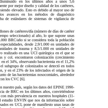
isminuido en los últimos años a unos 5,6
mente por mejor diseño y calidad de los catéteres,
siendo elevado. Esto es debido al mayor uso de
os avances en los métodos de diagnóstico
ha de estándares de sistemas de vigilancia de
lones de catéteres/día (número de días de catéter
iempo seleccionado) al año, lo que supone unas
00 BRC/año si se considera toda la población
s especialidades, desde 2,9/1.000 en unidades de
 unidades de trauma y 8,5/1.000 en unidades de
o realizado en una UCI quirúrgica en el que se
s y col. encontraron colonización (crecimiento
RC en el 34%, observando bacteriemia en el 11,2%
 el subgrupo de colonizados se detectó en todos
ón, y en el 23% de los infectados el origen de la
unto de las bacteriemias nosocomiales, alrededor
 con los CVC [6].
en nuestro país, según los datos del EPINE 1990-
cia de BRC en los últimos años, convirtiéndose
 con más prevalencia en nuestros hospitales (11-
 El estudio ENVIN que nos da información sobre
esados en UCI, pone de manifiesto unas tasas de