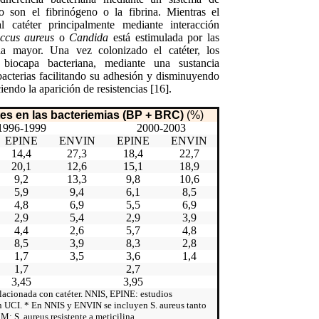
o son el fibrinógeno o la fibrina. Mientras el
catéter principalmente mediante interacción
ccus aureus
o
Candida
está estimulada por las
cia mayor. Una vez colonizado el catéter, los
biocapa bacteriana, mediante una sustancia
 bacterias facilitando su adhesión y disminuyendo
ciendo la aparición de resistencias [16].
tes en las bacteriemias (BP + BRC)
(%)
1996-1999
2000-2003
EPINE
ENVIN
EPINE
ENVIN
14,4
27,3
18,4
22,7
20,1
12,6
15,1
18,9
9,2
13,3
9,8
10,6
5,9
9,4
6,1
8,5
4,8
6,9
5,5
6,9
2,9
5,4
2,9
3,9
4,4
2,6
5,7
4,8
8,5
3,9
8,3
2,8
1,7
3,5
3,6
1,4
1,7
2,7
3,45
3,95
lacionada con catéter. NNIS, EPINE: estudios
n UCI. * En NNIS y ENVIN se incluyen S. aureus tanto
M: S. aureus resistente a meticilina