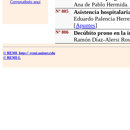
Compruébelo aquí
Ana de Pablo Hermida. 
Nº 805
Asistencia hospitalari
Eduardo Palencia Herrej
[
Apuntes
]
Nº 806
Decúbito prono en la i
Ramón Díaz-Alersi Rose
© REMI, http:// remi.uninet.edu
© REMI-L