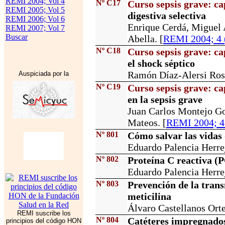
REMI 2004; Vol 4
Nº C17
Curso sepsis grave: ca
REMI 2005; Vol 5
digestiva selectiva
REMI 2006; Vol 6
Enrique Cerdá, Miguel 
REMI 2007; Vol 7
Buscar
Abella. [
REMI 2004; 4 
Nº C18
Curso sepsis grave: ca
el shock séptico
Ramón Díaz-Alersi Rose
Auspiciada por la
Nº C19
Curso sepsis grave: ca
en la sepsis grave
Juan Carlos Montejo Go
Mateos. [
REMI 2004; 4 
Nº 801
Cómo salvar las vidas 
Eduardo Palencia Herrej
Nº 802
Proteína C reactiva (P
Eduardo Palencia Herrej
Nº 803
Prevención de la tran
meticilina
Álvaro Castellanos Orte
REMI suscribe los
Nº 804
Catéteres impregnado
principios del código HON