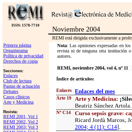
ISSN: 1578-7710
Noviembre 2004
REMI está dirigida exclusivamente a profes
Primera página
Nota
: Las opiniones expresadas en los
Organigrama
revista ni de ninguna otra institución 
Política de privacidad
autores.
Derechos de copia
REMI, noviembre 2004, vol 4, nº 11
Secciones:
Enlaces
Índice de artículos:
Club de lectura
Pautas de actuación
Enlaces
Enlaces del mes
Debates
Casos clínicos
Arte 19
Arte y Medicina:
¡Sile
Arte y Medicina
Beatriz Sánchez Artola.
Revista:
Nº C14
Curso sepsis grave: ca
REMI 2001, Vol 1
Ricard Jordà Marcos, Jo
REMI 2002, Vol 2
2004; 4 (11): C14
].
REMI 2003; Vol 3