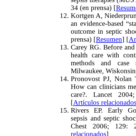
34 (en prensa)
[
Resum
Kortgen A, Niederpru
an evidence-based “st
outcome in septic sh
prensa)
[
Resumen
] [
Ar
Carey RG. Before and
health care with con
methods and case s
Milwaukee, Wiskonsin
Pronovost PJ, Nolan 
How can clinicians mea
care?. Lancet 2004
[
Artículos relacionado
Rivers EP. Early Go
sepsis and septic shoc
Chest 2006; 129: 2
relacionados
]