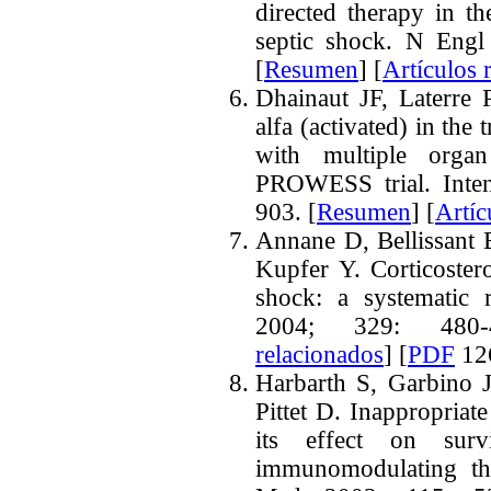
directed therapy in th
septic shock. N Eng
[
Resumen
] [
Artículos 
Dhainaut JF, Laterre 
alfa (activated) in the 
with multiple orga
PROWESS trial.
Inte
903. [
Resumen
] [
Artíc
Annane D, Bellissant E
Kupfer Y. Corticostero
shock: a systematic 
2004; 329: 480-
relacionados
] [
PDF
126
Harbarth S, Garbino 
Pittet D. Inappropriate
its effect on surv
immunomodulating th