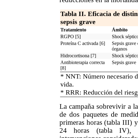
Tabla II. Eficacia de disti
sepsis grave
Tratamiento
Ámbito
RGPO [5]
Shock séptic
Proteína C activada [6]
Sepsis grave
órganos
Hidrocortisona [7]
Shock séptic
Antibioterapia correcta
Sepsis grave
[8]
* NNT: Número necesario de
vida.
* RRR: Reducción del riesgo
La campaña sobrevivir a la
de dos paquetes de medida
primeras horas (tabla III) y
24 horas (tabla IV), q