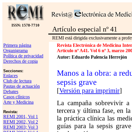
ISSN: 1578-7710
Artículo especial nº 41
REMI está dirigida exclusivamente a profes
Primera página
Revista Electrónica de Medicina Inte
Organigrama
Artículo nº A41. Vol 6 nº 3, marzo 20
Política de privacidad
Autor: Eduardo Palencia Herrejón
Derechos de copia
Secciones:
Manos a la obra: a redu
Enlaces
sepsis grave
Club de lectura
Pautas de actuación
[
Versión para imprimir
]
Debates
Casos clínicos
La campaña sobrevivir a 
Arte y Medicina
tercera y última fase, en la
Revista:
REMI 2001, Vol 1
la práctica clínica las med
REMI 2002, Vol 2
guías para la sepsis grav
REMI 2003; Vol 3