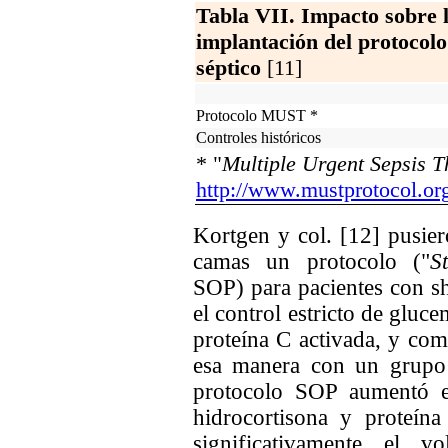
Tabla VII. Impacto sobre l
implantación del protocol
séptico
[11]
Protocolo MUST *
Controles históricos
* "
Multiple Urgent Sepsis T
http://www.mustprotocol.or
Kortgen y col. [12] pusi
camas un protocolo ("
S
SOP) para pacientes con s
el control estricto de gluce
proteína C activada, y com
esa manera con un grupo 
protocolo SOP aumentó el
hidrocortisona y proteín
significativamente el v