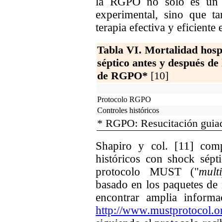
la RGPO no solo es un t
experimental, sino que t
terapia efectiva y eficiente e
Tabla VI. Mortalidad hospi
séptico antes y después de
de RGPO*
[10]
Protocolo RGPO
Controles históricos
* RGPO: Resucitación guiad
Shapiro y col. [11] com
históricos con shock sépt
protocolo MUST ("
mult
basado en los paquetes de 
encontrar amplia informa
http://www.mustprotocol.o