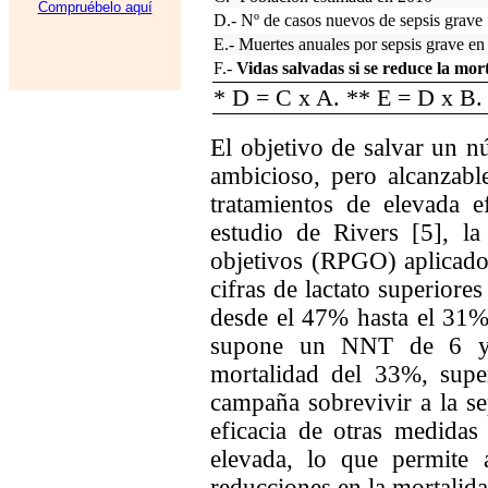
Compruébelo aquí
D.- Nº de casos nuevos de sepsis grave
E.- Muertes anuales por sepsis grave e
F.-
Vidas salvadas si se reduce la mo
* D = C x A. ** E = D x B.
El objetivo de salvar un n
ambicioso, pero alcanzab
tratamientos de elevada e
estudio de Rivers [5], la
objetivos (RPGO) aplicado
cifras de lactato superiore
desde el 47% hasta el 31%
supone un NNT de 6 y u
mortalidad del 33%, supe
campaña sobrevivir a la sep
eficacia de otras medidas 
elevada, lo que permite 
reducciones en la mortalida