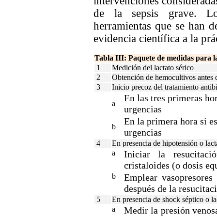
intervenciones consideradas
de la sepsis grave. L
herramientas que se han de
evidencia científica a la prá
Tabla III: Paquete de medidas para l
1
Medición del lactato sérico
2
Obtención de hemocultivos antes de
3
Inicio precoz del tratamiento antibi
En las tres primeras hor
a
urgencias
En la primera hora si e
b
urgencias
4
En presencia de hipotensión o lac
a
Iniciar la resucit
cristaloides (o dosis eq
b
Emplear vasopresores 
después de la resucitac
5
En presencia de shock séptico o l
a
Medir la presión venos