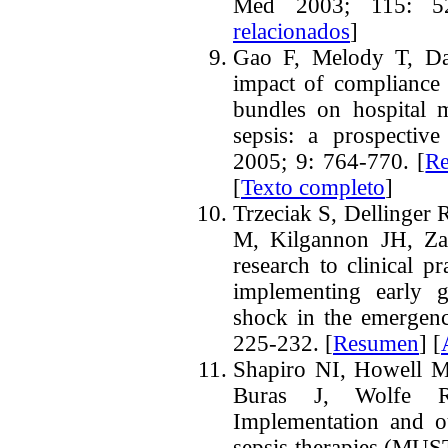
Med 2003; 115: 52
relacionados
]
Gao F, Melody T, Da
impact of compliance
bundles on hospital m
sepsis: a prospective
2005; 9: 764-770. [
R
[
Texto completo
]
Trzeciak S, Dellinger
M, Kilgannon JH, Zano
research to clinical p
implementing early g
shock in the emergen
225-232.
[
Resumen
] [
Shapiro NI, Howell 
Buras J, Wolfe 
Implementation and o
sepsis therapies (MUS