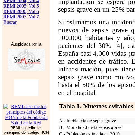
REMI 2004; Vol 4
implantación se espera po
REMI 2005; Vol 5
sepsis grave en un 25% par
REMI 2006; Vol 6
REMI 2007; Vol 7
Si estimamos una incidenc
Buscar
nuevos de sepsis grave q
100.000 habitantes y año
Auspiciada por la
pacientes del 30% [4], es
España casi 4.000 vidas (ta
en accidentes de tráfico. 
infraestimación, pues tien
sepsis grave como motivo 
hasta el 50% de los episo
en el hospital.
Tabla I. Muertes evitables
A.- Incidencia de sepsis grave
B.- Mortalidad de la sepsis grave
REMI suscribe los
principios del código HON
C.- Población estimada en 2010