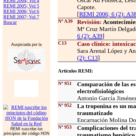
Oscar Au Fonseca, Lesl
REMI 2004; Vol 4
REMI 2005; Vol 5
Capote.
REMI 2006; Vol 6
[
REMI 2006; 6 (2): A3
REMI 2007; Vol 7
Nº A39
Revisión
:
Acontecimien
Buscar
Mª Cruz Martín Delgado
6 (2): A39
]
C13
Caso clínico: intoxic
Auspiciada por la
Sara Arenal López y An
(2): C13
]
Artículos REMI:
Nº 951
Comparación de las es
electrofisiológicos
Antonio García Jiménez
Nº 952
La troponina es un ma
traumatizado
Encarnación Molina Do
Nº 953
Complicaciones del tr
REMI suscribe los
principios del código HON
traumatismo hepático