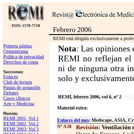
ISSN: 1578-7710
Febrero 2006
REMI está dirigida exclusivamente a profes
Primera página
Nota
: Las opiniones 
Organigrama
REMI no reflejan el 
Política de privacidad
Derechos de copia
ni de ninguna otra in
Secciones:
solo y exclusivamente
Enlaces
Club de lectura
Pautas de actuación
Debates
REMI, febrero 2006, vol 6, nº 2
Casos clínicos
Arte y Medicina
Material extra:
Revista:
REMI 2001, Vol 1
Enlaces del mes
: Medscape, ASIA, Crit
REMI 2002, Vol 2
Nº A38
Revisión
: Ventilación
REMI 2003; Vol 3