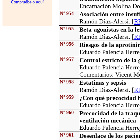
Compruébelo aquí
Encarnación Molina Do
Nº 954
Asociación entre insuf
Ramón Díaz-Alersi. [
RE
Nº 955
Beta-agonistas en la 
Ramón Díaz-Alersi. [
RE
Nº 956
Riesgos de la aprotini
Eduardo Palencia Herrej
Nº 957
Control estricto de la 
Eduardo Palencia Herrej
Comentarios: Vicent Mo
Nº 958
Estatinas y sepsis
Ramón Díaz-Alersi. [
RE
Nº 959
¿Con qué precocidad h
Eduardo Palencia Herrej
Nº 960
Precocidad de la traq
ventilación mecánica
Eduardo Palencia Herrej
Nº 961
Desenlace de los pacie