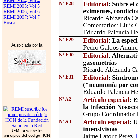
REMI 2004; Vol 4
Nº E28
Editorial
: Sobre el
REMI 2005; Vol 5
eximentes, condici
REMI 2006; Vol 6
REMI 2007; Vol 7
Ricardo Abizanda C
Buscar
Comentarios: Lluis C
Eduardo Palencia He
Nº E29
Editorial
: La espec
Auspiciada por la
Pedro Galdos Anunc
Nº E30
Editorial
: Alternat
gasometrías
Ricardo Abizanda C
Nº E31
Editorial
: Síndrome
("neumonía por cor
Eduardo Palencia He
Nº A2
Artículo especial
: E
la Infección Noso
Grupo Coordinador
Nº A3
Artículo especial
: U
intensivistas
REMI suscribe los
Jaime Latour Pérez.
principios del código HON