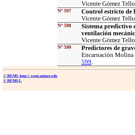
Vicente Gómez Tell
Nº 597
Control estricto de 
Vicente Gómez Tell
Nº 598
Sistema predictivo
ventilación mecáni
Vicente Gómez Tell
Nº 599
Predictores de gra
Encarnación Molin
599
.
© REMI, http:// remi.uninet.edu
© REMI-L