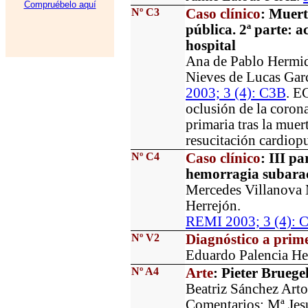
Compruébelo aquí
Nº C3
Caso clínico
: Muert
pública. 2ª parte: a
hospital
Ana de Pablo Hermid
Nieves de Lucas Gar
2003; 3 (4): C3B
. E
oclusión de la corona
primaria tras la muer
resucitación cardio
Nº C4
Caso clínico
: III p
hemorragia subara
Mercedes Villanova 
Herrejón.
REMI 2003; 3 (4): 
Nº V2
Diagnóstico a prime
Eduardo Palencia He
Nº A4
Arte
: Pieter Bruege
Beatriz Sánchez Arto
Comentarios: Mª Jes