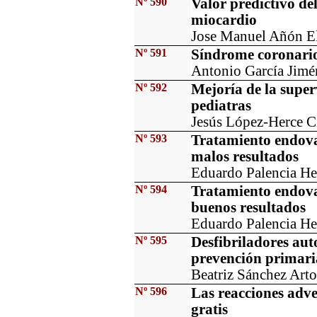
Nº 590
Valor predictivo de
miocardio
Jose Manuel Añón El
Nº 591
Síndrome coronario
Antonio García Jimé
Nº 592
Mejoría de la supe
pediatras
Jesús López-Herce C
Nº 593
Tratamiento endova
malos resultados
Eduardo Palencia He
Nº 594
Tratamiento endova
buenos resultados
Eduardo Palencia He
Nº 595
Desfibriladores au
prevención primari
Beatriz Sánchez Arto
Nº 596
Las reacciones adve
gratis