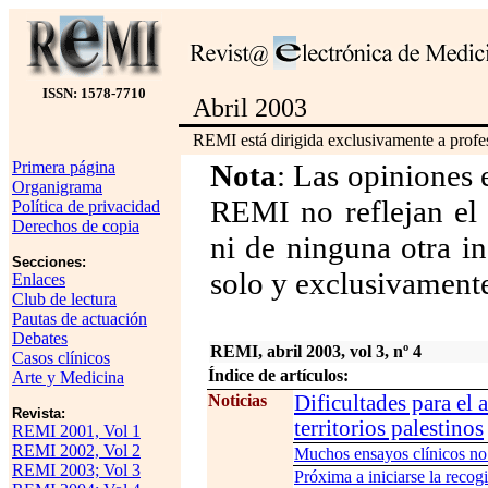
ISSN: 1578-7710
Abril 2003
REMI está dirigida exclusivamente a profes
Primera página
Nota
: Las opiniones 
Organigrama
REMI no reflejan el 
Política de privacidad
Derechos de copia
ni de ninguna otra in
Secciones:
solo y exclusivamente
Enlaces
Club de lectura
Pautas de actuación
Debates
REMI, abril 2003, vol 3, nº 4
Casos clínicos
Índice de artículos:
Arte y Medicina
Noticias
Dificultades para el 
Revista:
territorios palestinos
REMI 2001, Vol 1
REMI 2002, Vol 2
Muchos ensayos clínicos no 
REMI 2003; Vol 3
Próxima a iniciarse la reco