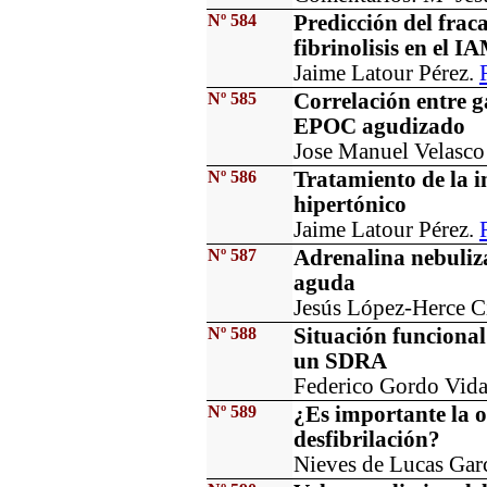
Nº 584
Predicción del fraca
fibrinolisis en el I
Jaime Latour Pérez.
Nº 585
Correlación entre ga
EPOC agudizado
Jose Manuel Velasc
Nº 586
Tratamiento de la i
hipertónico
Jaime Latour Pérez.
Nº 587
Adrenalina nebuliza
aguda
Jesús López-Herce C
Nº 588
Situación funcional
un SDRA
Federico Gordo Vida
Nº 589
¿Es importante la or
desfibrilación?
Nieves de Lucas Gar