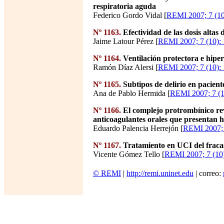
respiratoria aguda
Federico Gordo Vidal [
REMI 2007; 7 (10
Nº 1163.
Efectividad de las dosis altas 
Jaime Latour Pérez [
REMI 2007; 7 (10):
Nº 1164.
Ventilación protectora e hiper
Ramón Díaz Alersi [
REMI 2007; 7 (10):
Nº 1165.
Subtipos de delirio en pacient
Ana de Pablo Hermida [
REMI 2007; 7 (1
Nº 1166.
El complejo protrombínico revi
anticoagulantes orales que presentan 
Eduardo Palencia Herrejón [
REMI 2007; 
Nº 1167.
Tratamiento en UCI del fraca
Vicente Gómez Tello [
REMI 2007; 7 (10)
© REMI
|
http://remi.uninet.edu
| correo: