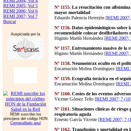
REMI 2004; Vol 4
REMI 2005; Vol 5
Nº 1155.
La resucitación con albúmina 
REMI 2006; Vol 6
mayor mortalidad
REMI 2007; Vol 7
Eduardo Palencia Herrejón [
REMI 2007; 
Buscar
Nº 1156.
Datos epidemiológicos sobre l
recomendable colocar desfibriladores e
Auspiciada por la
Higinio Martín Hernández [
REMI 2007; 7
Nº 1157.
Entrenamiento masivo de la re
Higinio Martín Hernández [
REMI 2007; 7
Nº 1158.
Neumotórax oculto en el poli
Encarnación Molina Domínguez [
REMI 2
Nº 1159.
Ecografía torácica en el segu
Encarnación Molina Domínguez [
REMI 2
Nº 1160.
Costes de los eventos adverso
Vicente Gómez Tello [
REMI 2007; 7 (10)
Nº 1161.
Situaciones clínicas de riesgo
respiratoria aguda
REMI suscribe los
principios del código HON
Ernesto García Vicente [
REMI 2007; 7 (1
Compruébelo aquí
Nº 1162.
Transfusión y mortalidad en l