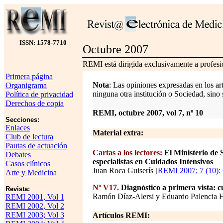
ISSN: 1578-7710
Octubre 2007
REMI está dirigida exclusivamente a profesio
Primera página
Nota
: Las opiniones expresadas en los ar
Organigrama
ninguna otra institución o Sociedad, sino 
Política de privacidad
Derechos de copia
REMI, octubre 2007, vol 7, nº 10
Secciones:
Enlaces
Material extra:
Club de lectura
Pautas de actuación
Cartas a los lectores:
El Ministerio de 
Debates
especialistas en Cuidados Intensivos
Casos clínicos
Juan Roca Guiserís [
REMI 2007; 7 (10):
Arte y Medicina
Nº V17.
Diagnóstico a primera vista: c
Revista:
Ramón Díaz-Alersi y Eduardo Palencia H
REMI 2001, Vol 1
REMI 2002, Vol 2
REMI 2003; Vol 3
Artículos REMI: