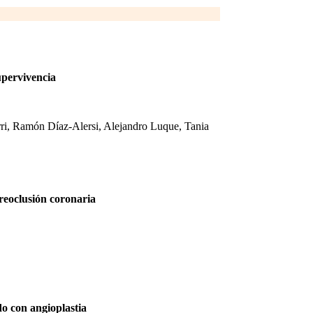
upervivencia
rri, Ramón Díaz-Alersi, Alejandro Luque, Tania
reoclusión coronaria
do con angioplastia