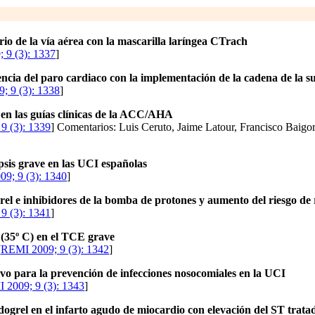
io de la vía aérea con la mascarilla laríngea CTrach
 9 (3): 1337
]
ncia del paro cardiaco con la implementación de la cadena de la s
; 9 (3): 1338
]
a en las guías clínicas de la ACC/AHA
9 (3): 1339
] Comentarios: Luis Ceruto, Jaime Latour, Francisco Baigo
psis grave en las UCI españolas
9; 9 (3): 1340
]
rel e inhibidores de la bomba de protones y aumento del riesgo de 
9 (3): 1341
]
35º C) en el TCE grave
[
REMI 2009; 9 (3): 1342
]
vo para la prevención de infecciones nosocomiales en la UCI
 2009; 9 (3): 1343
]
ogrel en el infarto agudo de miocardio con elevación del ST trata