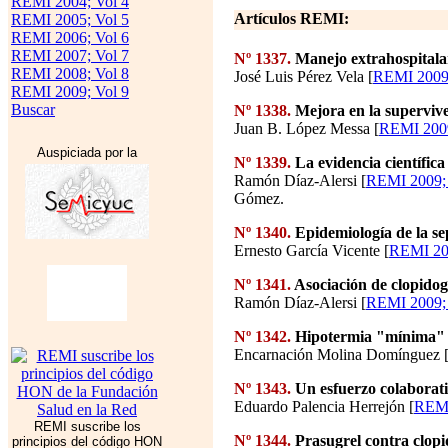
REMI 2004; Vol 4
Artículos REMI:
REMI 2005; Vol 5
REMI 2006; Vol 6
REMI 2007; Vol 7
Nº 1337.
Manejo extrahospitalar
REMI 2008; Vol 8
José Luis Pérez Vela [
REMI 2009;
REMI 2009; Vol 9
Buscar
Nº 1338.
Mejora en la supervive
Juan B. López Messa [
REMI 2009
Auspiciada por la
Nº 1339.
La evidencia científic
Ramón Díaz-Alersi [
REMI 2009; 
Gómez.
Nº 1340.
Epidemiología de la se
Ernesto García Vicente [
REMI 200
Nº 1341.
Asociación de clopidog
Ramón Díaz-Alersi [
REMI 2009; 
Nº 1342.
Hipotermia "mínima" (
Encarnación Molina Domínguez 
Nº 1343.
Un esfuerzo colaborati
Eduardo Palencia Herrejón [
REMI
REMI suscribe los
Nº 1344.
Prasugrel contra clopid
principios del código HON