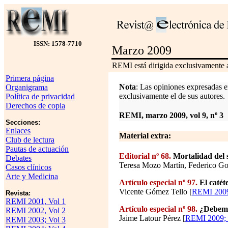
ISSN: 1578-7710
Marzo 2009
REMI está dirigida exclusivamente a
Primera página
Nota
: Las opiniones expresadas en
Organigrama
exclusivamente el de sus autores.
Política de privacidad
Derechos de copia
REMI, marzo 2009, vol 9, nº 3
Secciones:
Enlaces
Material extra:
Club de lectura
Pautas de actuación
Editorial
nº 68.
Mortalidad del 
Debates
Teresa Mozo Martín, Federico Go
Casos clínicos
Arte y Medicina
Artículo especial nº 97.
El catét
Vicente Gómez Tello [
REMI 2009;
Revista:
REMI 2001, Vol 1
Artículo especial nº 98.
¿Debemo
REMI 2002, Vol 2
Jaime Latour Pérez [
REMI 2009; 
REMI 2003; Vol 3